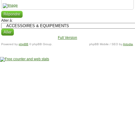
Répondre
Aller à:
Full Version
Powered by
phpBB
© phpBB Group.
phpBB Mobile / SEO by
Artodia
.