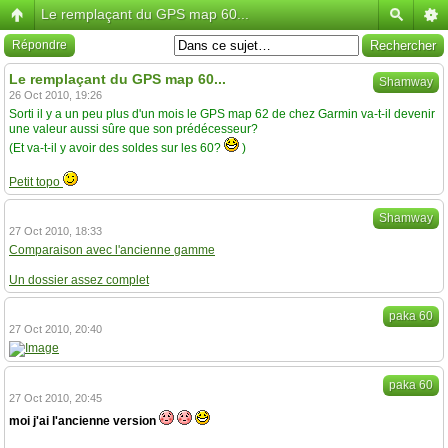
Le remplaçant du GPS map 60...
Répondre
Le remplaçant du GPS map 60...
Shamway
26 Oct 2010, 19:26
Sorti il y a un peu plus d'un mois le GPS map 62 de chez Garmin va-t-il devenir
une valeur aussi sûre que son prédécesseur?
(Et va-t-il y avoir des soldes sur les 60?
)
Petit topo
Shamway
27 Oct 2010, 18:33
Comparaison avec l'ancienne gamme
Un dossier assez complet
paka 60
27 Oct 2010, 20:40
paka 60
27 Oct 2010, 20:45
moi j'ai l'ancienne version