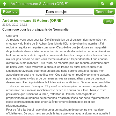
Arrêté commune St Aubert (ORNE°
Répondre
Arrêté commune St Aubert (ORNE°
lyolyl
21 Déc 2012, 14:12
Comuniqué pour les pratiquants de Normandie
Cher ami
Je reviens vers vous pour l’arrêté d’interdiction de circulation des motorisés « et
chevaux » du Maire de St Aubert (pas loin de 80kms de chemins interdits).J’ai
rédigé la requête en requête commune. C'est-à-dire que j’endosse en ma qualité
de présidente d’association une action de demande d’annulation de cet arrêté et en
tant que rédacteur de le requête commune de tous les usagers des chemins. Vous
n’aurez pas besoin de faire vous même un dossier. Cependant il faut que chacun
d’entre vous me mandate. Plus j’aurai de mandats plus ma requête commune aura
de poids. Ainsi nous éviterons à chacun les tracas du suivi, des risques d’un
jugement défavorable pour chacun puisque nous serons solidaires et que mon
association prendra le risque financier. Ces saisines en requête commune existent
pour les affaires civiles et de commerces très rarement ailleurs par ce que non
demandées. Rien à priori dans la loi des autres juridictions n’écarte cette possibilité
… alors je propose d’essayer. S’il y a refus de la requête commune ma qualité de
requérante pour mon association reste active et servira pour tous. Mais je reste
persuadée que l’union fait la force, l’attention du tribunal sera vigilante et
proportionnelle au nombre de personnes s’estimant lésés par cette réglementation
locale et probablement plus enclin à éviter l’interprétation de la loi et des
réglementations.
Pour ce faire j’ai besoin que chacun et un maximum de personne me mandate
officiellement. Je vous mets en copie la lettre que vous avez à signer et à laquelle il