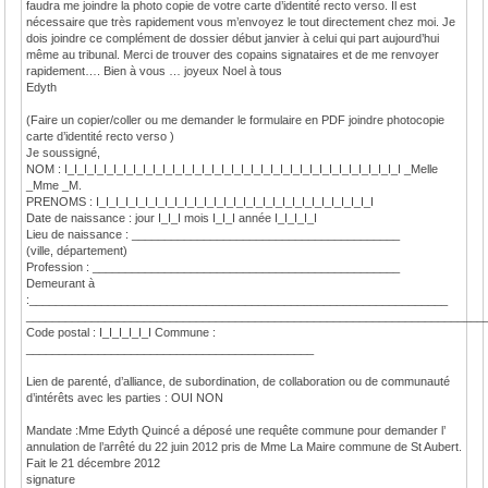
faudra me joindre la photo copie de votre carte d’identité recto verso. Il est
nécessaire que très rapidement vous m’envoyez le tout directement chez moi. Je
dois joindre ce complément de dossier début janvier à celui qui part aujourd’hui
même au tribunal. Merci de trouver des copains signataires et de me renvoyer
rapidement…. Bien à vous … joyeux Noel à tous
Edyth
(Faire un copier/coller ou me demander le formulaire en PDF joindre photocopie
carte d’identité recto verso )
Je soussigné,
NOM : I_I_I_I_I_I_I_I_I_I_I_I_I_I_I_I_I_I_I_I_I_I_I_I_I_I_I_I_I_I_I_I_I_I_I _Melle
_Mme _M.
PRENOMS : I_I_I_I_I_I_I_I_I_I_I_I_I_I_I_I_I_I_I_I_I_I_I_I_I_I_I_I_I
Date de naissance : jour I_I_I mois I_I_I année I_I_I_I_I
Lieu de naissance : _________________________________________
(ville, département)
Profession : _______________________________________________
Demeurant à
:________________________________________________________________
______________________________________________________________________
Code postal : I_I_I_I_I_I Commune :
____________________________________________
Lien de parenté, d’alliance, de subordination, de collaboration ou de communauté
d’intérêts avec les parties : OUI NON
Mandate :Mme Edyth Quincé a déposé une requête commune pour demander l’
annulation de l’arrêté du 22 juin 2012 pris de Mme La Maire commune de St Aubert.
Fait le 21 décembre 2012
signature