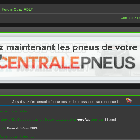
‹
Forum Quad ADLY
Contactez le
...Vous devez être enregistré pour poster des messages, se connecter ici...
ienvenue sur le forum...
e Journal Du Quad souhaite un Joyeux anniversaire à
remylulu
pour ses
36 ans!
es le
Samedi 8 Août 2026
ienvenue sur le forum...