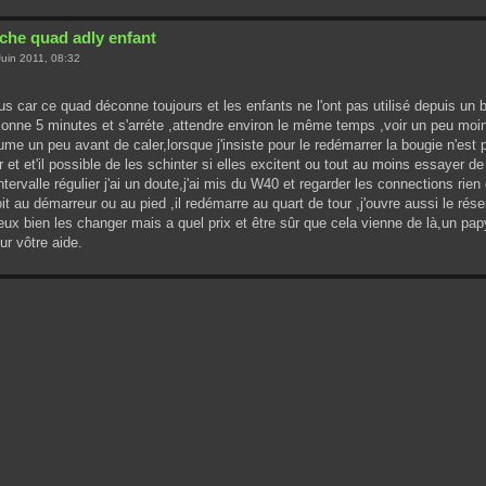
che quad adly enfant
uin 2011, 08:32
us car ce quad déconne toujours et les enfants ne l'ont pas utilisé depuis un bo
ionne 5 minutes et s'arréte ,attendre environ le même temps ,voir un peu moin
 fume un peu avant de caler,lorsque j'insiste pour le redémarrer la bougie n'es
r et et'il possible de les schinter si elles excitent ou tout au moins essayer d
ntervalle régulier j'ai un doute,j'ai mis du W40 et regarder les connections r
t au démarreur ou au pied ,il redémarre au quart de tour ,j'ouvre aussi le réser
eux bien les changer mais a quel prix et être sûr que cela vienne de là,un papy
ur vôtre aide.