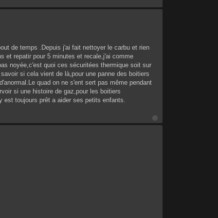
ut de temps .Depuis j'ai fait nettoyer le carbu et rien
s et repatir pour 5 minutes et recale,j'ai comme
t pas noyée,c'est quoi ces sécuritées thermique soit sur
e savoir si cela vient de là,pour une panne des boitiers
ien d'anormal.Le quad on ne s'ent sert pas même pendant
voir si une histoire de gaz,pour les boitiers
 est toujours prêt a aider ses petits enfants.