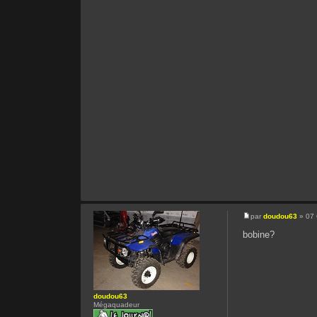
par
doudou63
» 07 
bobine?
doudou63
Mégaquadeur