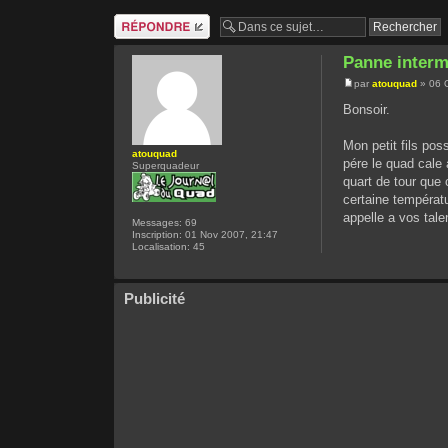
Répondre
Panne interm
par
atouquad
» 06 
Bonsoir.
Mon petit fils po
atouquad
pére le quad cale 
Superquadeur
quart de tour que 
certaine températu
appelle a vos tal
Messages:
69
Inscription:
01 Nov 2007, 21:47
Localisation:
45
Publicité