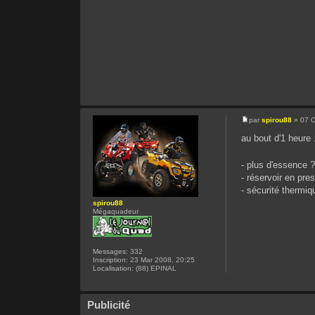
par
spirou88
» 07 O
au bout d'1 heure .
- plus d'essence 
- réservoir en pre
- sécurité thermiq
spirou88
Mégaquadeur
Messages:
332
Inscription:
23 Mar 2008, 20:25
Localisation:
(88) EPINAL
Publicité