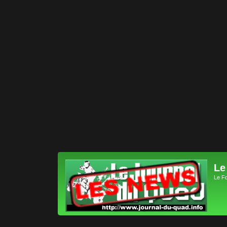
Le
Le F