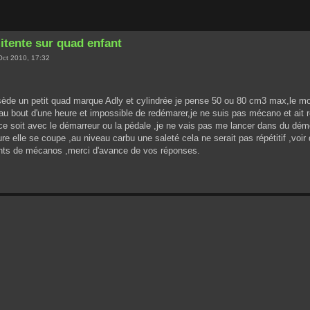
itente sur quad enfant
Oct 2010, 17:32
ssède un petit quad marque Adly et cylindrée je pense 50 ou 80 cm3 max,le m
au bout d'une heure et impossible de redémarer,je ne suis pas mécano et ait r
ce soit avec le démarreur ou la pédale ,je ne vais pas me lancer dans du démo
re elle se coupe ,au niveau carbu une saleté cela ne serait pas répétitif ,voir
ents de mécanos ,merci d'avance de vos réponses.