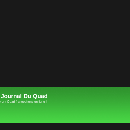
 Journal Du Quad
orum Quad francophone en ligne !