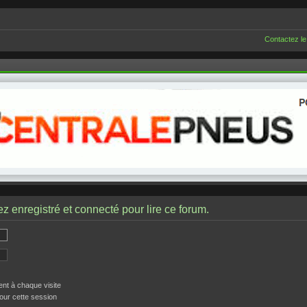
Contactez le
z enregistré et connecté pour lire ce forum.
t à chaque visite
our cette session