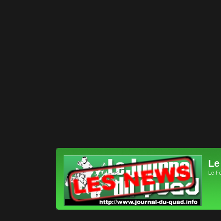
Le
Le F