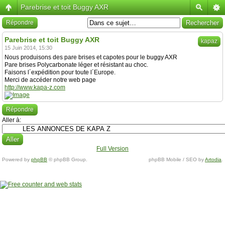
Parebrise et toit Buggy AXR
Répondre
Parebrise et toit Buggy AXR
kapaz
15 Juin 2014, 15:30
Nous produisons des pare brises et capotes pour le buggy AXR
Pare brises Polycarbonate léger et résistant au choc.
Faisons l´expédition pour toute l´Europe.
Merci de accéder notre web page
http://www.kapa-z.com
Répondre
Aller à:
Full Version
Powered by
phpBB
© phpBB Group.
phpBB Mobile / SEO by
Artodia
.