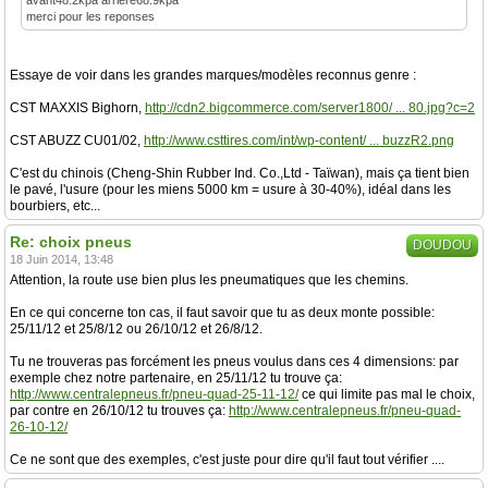
avant48.2kpa arriere68.9kpa
merci pour les reponses
Essaye de voir dans les grandes marques/modèles reconnus genre :
CST MAXXIS Bighorn,
http://cdn2.bigcommerce.com/server1800/ ... 80.jpg?c=2
CST ABUZZ CU01/02,
http://www.csttires.com/int/wp-content/ ... buzzR2.png
C'est du chinois (Cheng-Shin Rubber Ind. Co.,Ltd - Taïwan), mais ça tient bien
le pavé, l'usure (pour les miens 5000 km = usure à 30-40%), idéal dans les
bourbiers, etc...
Re: choix pneus
DOUDOU
18 Juin 2014, 13:48
Attention, la route use bien plus les pneumatiques que les chemins.
En ce qui concerne ton cas, il faut savoir que tu as deux monte possible:
25/11/12 et 25/8/12 ou 26/10/12 et 26/8/12.
Tu ne trouveras pas forcément les pneus voulus dans ces 4 dimensions: par
exemple chez notre partenaire, en 25/11/12 tu trouve ça:
http://www.centralepneus.fr/pneu-quad-25-11-12/
ce qui limite pas mal le choix,
par contre en 26/10/12 tu trouves ça:
http://www.centralepneus.fr/pneu-quad-
26-10-12/
Ce ne sont que des exemples, c'est juste pour dire qu'il faut tout vérifier ....