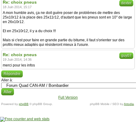
Re: choix pneus
dexter
18 Juin 2014, 15:17
A mon humble avis, ça ne doit guère poser de problèmes de mettre des
25x10r12 à la place des 25x11r12, d'autant que les pneus sont en 10" de large
en 26x10r12.
Et en 25x10r12, il y a du choix !!!
Mais si c'est pour faire en grande partie du bitume, il faut s'orienter sur des
profils mieux adaptés qui résisteront mieux à l'usure.
Re: choix pneus
guy07
19 Juin 2014, 14:36
merci pour les infos
Répondre
Aller à:
Full Version
Powered by
phpBB
© phpBB Group.
phpBB Mobile / SEO by
Artodia
.