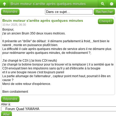
Bruin moteur s'arrête après quelques minutes
Répondre
Bruin moteur s'arrête après quelques minutes
Chevy47
10 Avr 2025, 06:30
Bonjour,
j'ai un ancien Bruin 350 deux roues motrices.
Il présente un "drôle" de défaut : il démarre parfaitement à froid, , tient bien le
ralenti , monte en puissance plutôt bien.
La difficulté il cale après quelques minutes de service alors il ne démarre plus
pour redémarrer après quelques minutes, de refroidissement ?;
J'ai changé le CDI ( j'ai trois CDI neufs)
j'ai changé la bobine bonjour pour la trouver et la remplacer ( il a semblé que le
CDI envoyait bien les impulsions sans qu'il y ait d'étincelle à la bougie
et il a une bougie neuve c'est toujours pareil
La partie allumage de l'alternateur , capteur point mort haut, pourrait il être en
cause ?
Merci de votre retour d'expérience.
Bien cordialement
Répondre
Aller à: