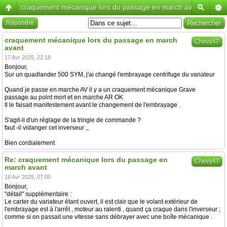
craquement mécanique lors du passage en march avant
Répondre
craquement mécanique lors du passage en march
Chevy47
avant
17 Avr 2025, 22:18
Bonjour,
Sur un quadlander 500 SYM, j'ai changé l'embrayage centrifuge du variateur
Quand je passe en marche AV il y a un craquement mécanique Grave
passage au point mort et en marche AR OK
Il le faisait manifestement avant le changement de l'embrayage .
S'agit-il d'un réglage de la tringle de commande ?
faut -il vidanger cet inverseur ,,
Bien cordialement
Re: craquement mécanique lors du passage en
Chevy47
march avant
18 Avr 2025, 07:05
Bonjour,
"détail" supplémentaire :
Le carter du variateur étant ouvert, il est clair que le volant extérieur de
l'embrayage est à l'arrêt , moteur au ralenti , quand ça craque dans l'inverseur ;
comme si on passait une vitesse sans débrayer avec une boîte mécanique .