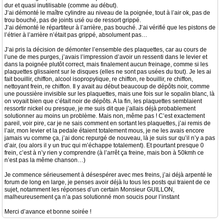
dur et quasi inutilisable (comme au début).
J’ai démonté le maître cylindre au niveau de la poignée, tout à l’air ok, pas de
trou bouché, pas de joints usé ou de ressort grippé.
J’ai démonté le répartiteur à l’arrière, pas bouché. J’ai vérifié que les pistons de
l’étrier à l’arrière n’était pas grippé, absolument pas…
J’ai pris la décision de démonter l’ensemble des plaquettes, car au cours de
l’une de mes purges, j’avais l’impression d’avoir un ressenti dans le levier et
dans la poignée plutôt correct, mais finalement aucun freinage, comme si les
plaquettes glissaient sur le disques (elles ne sont pas usées du tout). Je les ai
fait bouillir, chiffon, alcool isopropylique, re chiffon, re bouillir, re chiffon,
nettoyant frein, re chiffon. Il y avait au début beaucoup de dépôts noir, comme
une poussière invisible sur les plaquettes, mais une fois sur le sopalin blanc, là
on voyait bien que c’était noir de dépôts. A la fin, les plaquettes semblaient
ressortir nickel ou presque, je me suis dit que j’allais déjà probablement
solutionner au moins un problème. Mais non, même pas ! C’est exactement
pareil, voir pire, car je ne sais comment en sortant les plaquettes, j’ai remis de
l’air, mon levier et la pedale étaient totalement mous, je ne les avais encore
jamais vu comme ça, j’ai donc repurgé de nouveau, là je suis sur qu’il n’y a pas
d’air, (ou alors il y un truc qui m’échappe totalement). Et pourtant presque 0
frein, c’est à n’y rien y comprendre (à l’arrêt ça freine, mais bon à 50kmh ce
n’est pas la même chanson…)
Je commence sérieusement à désespérer avec mes freins, j’ai déjà arpenté le
forum de long en large, je penses avoir déjà lu tous les posts qui traient de ce
sujet, notamment les réponses d’un certain Monsieur GUILLON,
malheureusement ça n’a pas solutionné mon soucis pour l’instant
Merci d’avance et bonne soirée !