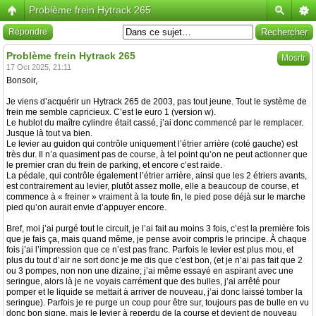
Problème frein Hytrack 265
Répondre
Problème frein Hytrack 265
Mosrtr
17 Oct 2025, 21:11
Bonsoir,
Je viens d’acquérir un Hytrack 265 de 2003, pas tout jeune. Tout le système de
frein me semble capricieux. C’est le euro 1 (version w).
Le hublot du maître cylindre était cassé, j’ai donc commencé par le remplacer.
Jusque là tout va bien.
Le levier au guidon qui contrôle uniquement l’étrier arrière (coté gauche) est
très dur. Il n’a quasiment pas de course, à tel point qu’on ne peut actionner que
le premier cran du frein de parking, et encore c’est raide.
La pédale, qui contrôle également l’étrier arrière, ainsi que les 2 étriers avants,
est contrairement au levier, plutôt assez molle, elle a beaucoup de course, et
commence à « freiner » vraiment à la toute fin, le pied pose déjà sur le marche
pied qu’on aurait envie d’appuyer encore.
Bref, moi j’ai purgé tout le circuit, je l’ai fait au moins 3 fois, c’est la première fois
que je fais ça, mais quand même, je pense avoir compris le principe. À chaque
fois j’ai l’impression que ce n’est pas franc. Parfois le levier est plus mou, et
plus du tout d’air ne sort donc je me dis que c’est bon, (et je n’ai pas fait que 2
ou 3 pompes, non non une dizaine; j’ai même essayé en aspirant avec une
seringue, alors là je ne voyais carrément que des bulles, j’ai arrêté pour
pomper et le liquide se mettait à arriver de nouveau, j’ai donc laissé tomber la
seringue). Parfois je re purge un coup pour être sur, toujours pas de bulle en vu
donc bon signe, mais le levier à reperdu de la course et devient de nouveau