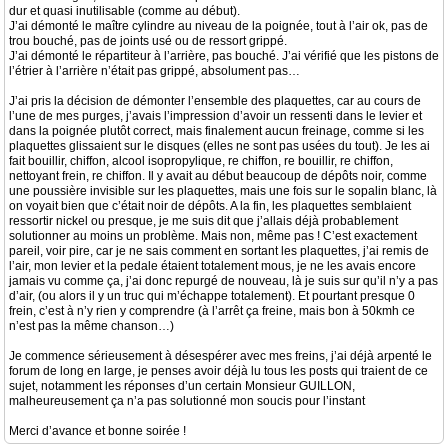
dur et quasi inutilisable (comme au début).
J’ai démonté le maître cylindre au niveau de la poignée, tout à l’air ok, pas de
trou bouché, pas de joints usé ou de ressort grippé.
J’ai démonté le répartiteur à l’arrière, pas bouché. J’ai vérifié que les pistons de
l’étrier à l’arrière n’était pas grippé, absolument pas…
J’ai pris la décision de démonter l’ensemble des plaquettes, car au cours de
l’une de mes purges, j’avais l’impression d’avoir un ressenti dans le levier et
dans la poignée plutôt correct, mais finalement aucun freinage, comme si les
plaquettes glissaient sur le disques (elles ne sont pas usées du tout). Je les ai
fait bouillir, chiffon, alcool isopropylique, re chiffon, re bouillir, re chiffon,
nettoyant frein, re chiffon. Il y avait au début beaucoup de dépôts noir, comme
une poussière invisible sur les plaquettes, mais une fois sur le sopalin blanc, là
on voyait bien que c’était noir de dépôts. A la fin, les plaquettes semblaient
ressortir nickel ou presque, je me suis dit que j’allais déjà probablement
solutionner au moins un problème. Mais non, même pas ! C’est exactement
pareil, voir pire, car je ne sais comment en sortant les plaquettes, j’ai remis de
l’air, mon levier et la pedale étaient totalement mous, je ne les avais encore
jamais vu comme ça, j’ai donc repurgé de nouveau, là je suis sur qu’il n’y a pas
d’air, (ou alors il y un truc qui m’échappe totalement). Et pourtant presque 0
frein, c’est à n’y rien y comprendre (à l’arrêt ça freine, mais bon à 50kmh ce
n’est pas la même chanson…)
Je commence sérieusement à désespérer avec mes freins, j’ai déjà arpenté le
forum de long en large, je penses avoir déjà lu tous les posts qui traient de ce
sujet, notamment les réponses d’un certain Monsieur GUILLON,
malheureusement ça n’a pas solutionné mon soucis pour l’instant
Merci d’avance et bonne soirée !