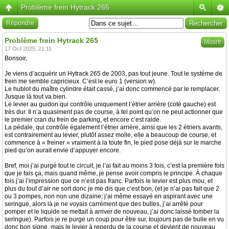
Problème frein Hytrack 265
Répondre
Problème frein Hytrack 265
Mosrtr
17 Oct 2025, 21:11
Bonsoir,
Je viens d’acquérir un Hytrack 265 de 2003, pas tout jeune. Tout le système de
frein me semble capricieux. C’est le euro 1 (version w).
Le hublot du maître cylindre était cassé, j’ai donc commencé par le remplacer.
Jusque là tout va bien.
Le levier au guidon qui contrôle uniquement l’étrier arrière (coté gauche) est
très dur. Il n’a quasiment pas de course, à tel point qu’on ne peut actionner que
le premier cran du frein de parking, et encore c’est raide.
La pédale, qui contrôle également l’étrier arrière, ainsi que les 2 étriers avants,
est contrairement au levier, plutôt assez molle, elle a beaucoup de course, et
commence à « freiner » vraiment à la toute fin, le pied pose déjà sur le marche
pied qu’on aurait envie d’appuyer encore.
Bref, moi j’ai purgé tout le circuit, je l’ai fait au moins 3 fois, c’est la première fois
que je fais ça, mais quand même, je pense avoir compris le principe. À chaque
fois j’ai l’impression que ce n’est pas franc. Parfois le levier est plus mou, et
plus du tout d’air ne sort donc je me dis que c’est bon, (et je n’ai pas fait que 2
ou 3 pompes, non non une dizaine; j’ai même essayé en aspirant avec une
seringue, alors là je ne voyais carrément que des bulles, j’ai arrêté pour
pomper et le liquide se mettait à arriver de nouveau, j’ai donc laissé tomber la
seringue). Parfois je re purge un coup pour être sur, toujours pas de bulle en vu
donc bon signe, mais le levier à reperdu de la course et devient de nouveau