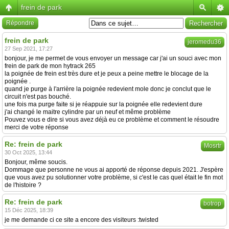
frein de park
Répondre
frein de park
jeromedu36
27 Sep 2021, 17:27
bonjour, je me permet de vous envoyer un message car j'ai un souci avec mon
frein de park de mon hytrack 265
la poignée de frein est très dure et je peux a peine mettre le blocage de la
poignée .
quand je purge à l'arrière la poignée redevient mole donc je conclut que le
circuit n'est pas bouché.
une fois ma purge faite si je réappuie sur la poignée elle redevient dure
j'ai changé le maitre cylindre par un neuf et même problème
Pouvez vous e dire si vous avez déjà eu ce problème et comment le résoudre
merci de votre réponse
Re: frein de park
Mosrtr
30 Oct 2025, 13:44
Bonjour, même soucis.
Dommage que personne ne vous ai apporté de réponse depuis 2021. J'espère
que vous avez pu solutionner votre problème, si c'est le cas quel était le fin mot
de l'histoire ?
Re: frein de park
botrop
15 Déc 2025, 18:39
je me demande ci ce site a encore des visiteurs :twisted