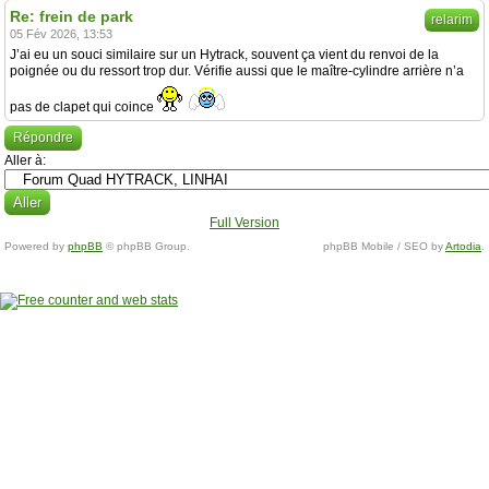
Re: frein de park
relarim
05 Fév 2026, 13:53
J’ai eu un souci similaire sur un Hytrack, souvent ça vient du renvoi de la
poignée ou du ressort trop dur. Vérifie aussi que le maître-cylindre arrière n’a
pas de clapet qui coince
Répondre
Aller à:
Full Version
Powered by
phpBB
© phpBB Group.
phpBB Mobile / SEO by
Artodia
.