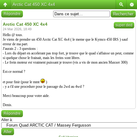
Arctic Cat 450 XC 4x4
Répondre
Arctic Cat 450 XC 4x4
super ded
24 Mar 2026, 18:49
Hello @ tous.
Je viens de prendre un 450 Arctic Cat XC 4x4 ( le meme que le Kymco 450 IRS ) sauf
erreur de ma part.
J'aurais 2 - 3 questions :
- Lors du départ en accelerant pas trop fort, je trouve que le quad s'affaisse un peut, comme
si quelque chose le frainait, mais les freins sont libres.
- Le frein moteur est vraiment puissant je trouve (vis a vis de mon ancien Maxxer 300)
Est-ce normal ?
et pour finir (pour le mmt
)
- y a t'il une procedure pour le passage du 2wd au 4wd ?
Merci beaucoup pour votre aide.
Denis.
Répondre
Aller à: