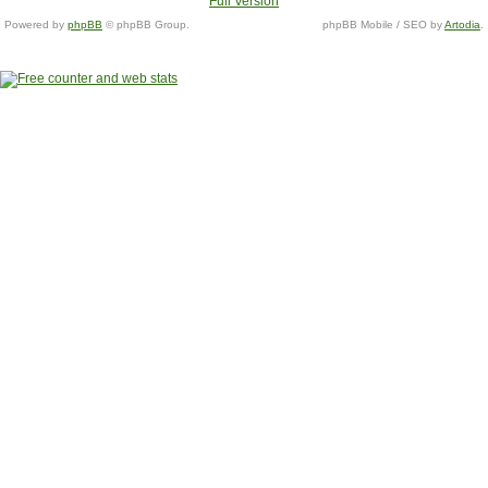
Full Version
Powered by
phpBB
© phpBB Group.
phpBB Mobile / SEO by
Artodia
.