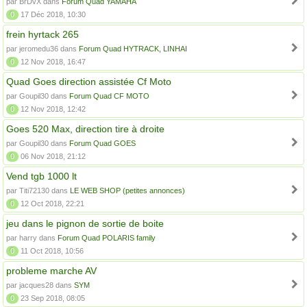
par BrDvX dans
Forum Quad YAMAHA
0
17 Déc 2018, 10:30
frein hyrtack 265
par jeromedu36 dans
Forum Quad HYTRACK, LINHAI
0
12 Nov 2018, 16:47
Quad Goes direction assistée Cf Moto
par Goupil30 dans
Forum Quad CF MOTO
0
12 Nov 2018, 12:42
Goes 520 Max, direction tire à droite
par Goupil30 dans
Forum Quad GOES
0
06 Nov 2018, 21:12
Vend tgb 1000 lt
par Titi72130 dans
LE WEB SHOP (petites annonces)
0
12 Oct 2018, 22:21
jeu dans le pignon de sortie de boite
par harry dans
Forum Quad POLARIS family
0
11 Oct 2018, 10:56
probleme marche AV
par jacques28 dans
SYM
0
23 Sep 2018, 08:05