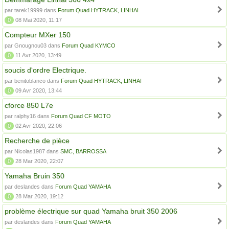
par tarek19999 dans
Forum Quad HYTRACK, LINHAI
0
08 Mai 2020, 11:17
Compteur MXer 150
par Gnougnou03 dans
Forum Quad KYMCO
0
11 Avr 2020, 13:49
soucis d'ordre Electrique.
par benitoblanco dans
Forum Quad HYTRACK, LINHAI
0
09 Avr 2020, 13:44
cforce 850 L7e
par ralphy16 dans
Forum Quad CF MOTO
0
02 Avr 2020, 22:06
Recherche de pièce
par Nicolas1987 dans
SMC, BARROSSA
0
28 Mar 2020, 22:07
Yamaha Bruin 350
par deslandes dans
Forum Quad YAMAHA
0
28 Mar 2020, 19:12
problème électrique sur quad Yamaha bruit 350 2006
par deslandes dans
Forum Quad YAMAHA