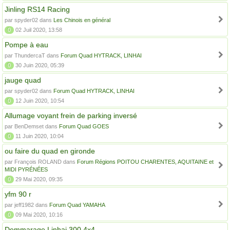
Jinling RS14 Racing
par spyder02 dans
Les Chinois en général
0
02 Juil 2020, 13:58
Pompe à eau
par ThundercaT dans
Forum Quad HYTRACK, LINHAI
0
30 Juin 2020, 05:39
jauge quad
par spyder02 dans
Forum Quad HYTRACK, LINHAI
0
12 Juin 2020, 10:54
Allumage voyant frein de parking inversé
par BenDemset dans
Forum Quad GOES
0
11 Juin 2020, 10:04
ou faire du quad en gironde
par François ROLAND dans
Forum Régions POITOU CHARENTES, AQUITAINE et
MIDI PYRÉNÉES
0
29 Mai 2020, 09:35
yfm 90 r
par jeff1982 dans
Forum Quad YAMAHA
0
09 Mai 2020, 10:16
Demmarage Linhai 300 4x4