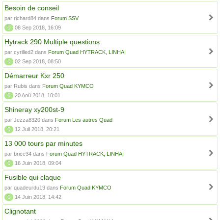
Besoin de conseil
par richard84 dans
Forum SSV
0
08 Sep 2018, 16:09
Hytrack 290 Multiple questions
par cyrilled2 dans
Forum Quad HYTRACK, LINHAI
0
02 Sep 2018, 08:50
Démarreur Kxr 250
par Rubis dans
Forum Quad KYMCO
0
20 Aoû 2018, 10:01
Shineray xy200st-9
par Jezza8320 dans
Forum Les autres Quad
0
12 Juil 2018, 20:21
13 000 tours par minutes
par brice34 dans
Forum Quad HYTRACK, LINHAI
0
16 Juin 2018, 09:04
Fusible qui claque
par quadeurdu19 dans
Forum Quad KYMCO
0
14 Juin 2018, 14:42
Clignotant