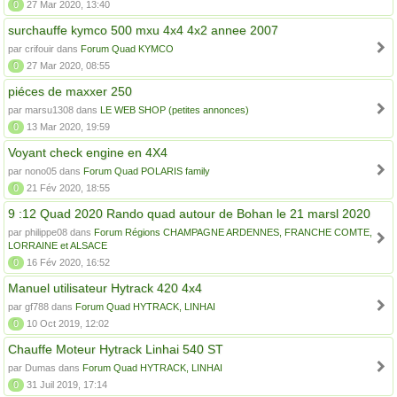
0
27 Mar 2020, 13:40
surchauffe kymco 500 mxu 4x4 4x2 annee 2007
par crifouir dans
Forum Quad KYMCO
0
27 Mar 2020, 08:55
piéces de maxxer 250
par marsu1308 dans
LE WEB SHOP (petites annonces)
0
13 Mar 2020, 19:59
Voyant check engine en 4X4
par nono05 dans
Forum Quad POLARIS family
0
21 Fév 2020, 18:55
9 :12 Quad 2020 Rando quad autour de Bohan le 21 marsl 2020
par philippe08 dans
Forum Régions CHAMPAGNE ARDENNES, FRANCHE COMTE,
LORRAINE et ALSACE
0
16 Fév 2020, 16:52
Manuel utilisateur Hytrack 420 4x4
par gf788 dans
Forum Quad HYTRACK, LINHAI
0
10 Oct 2019, 12:02
Chauffe Moteur Hytrack Linhai 540 ST
par Dumas dans
Forum Quad HYTRACK, LINHAI
0
31 Juil 2019, 17:14