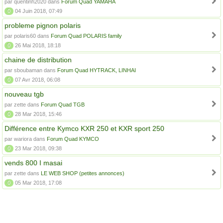
par quentinh2020 dans
Forum Quad YAMAHA
0
04 Juin 2018, 07:49
probleme pignon polaris
par polaris60 dans
Forum Quad POLARIS family
0
26 Mai 2018, 18:18
chaine de distribution
par sboubaman dans
Forum Quad HYTRACK, LINHAI
0
07 Avr 2018, 06:08
nouveau tgb
par zette dans
Forum Quad TGB
0
28 Mar 2018, 15:46
Différence entre Kymco KXR 250 et KXR sport 250
par wariora dans
Forum Quad KYMCO
0
23 Mar 2018, 09:38
vends 800 I masai
par zette dans
LE WEB SHOP (petites annonces)
0
05 Mar 2018, 17:08