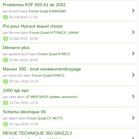
Problémes KVF 650 A1 de 2002
par fiona19 dans
Forum Quad KAWASAKI
0
04 Juil 2019, 17:19
Pot pour Hytrack lequel choisir
par Mrcrow dans
Forum Quad HYTRACK, LINHAI
0
11 Mai 2019, 16:59
Démarre plus.
par quadeurdu19 dans
Forum Quad KYMCO
0
24 Avr 2019, 16:04
Maxxer 300 - bruit variateur/embrayage
par kymco25 dans
Forum Quad KYMCO
0
26 Fév 2019, 21:24
1000 tgb eps
par zette dans
LE WEB SHOP (petites annonces)
0
10 Fév 2019, 12:31
Schéma élèctrique X6
par didj10 dans
Forum Quad CF MOTO
0
30 Jan 2019, 17:44
REVUE TECHNIQUE 350 GRIZZLY