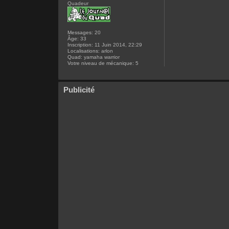
Quadeur
Messages:
20
Âge:
33
Inscription:
11 Juin 2014, 22:29
Localisations:
arlon
Quad:
yamaha warrior
Votre niveau de mécanique:
5
Publicité