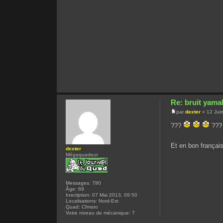
Re: bruit yama
par
dexter
» 12 Jui
???
???
Et en bon françai
dexter
Mégaquadeur
Messages:
780
Âge:
69
Inscription:
07 Mai 2013, 09:50
Localisations:
Nord-Est
Quad:
Cfmoto
Votre niveau de mécanique:
7