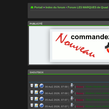
Portail
»
Index du forum
‹
Forum LES MARQUES de Quad
PUBLICITÉ
SHOUTBOX
Toute l’équipe de L
06 Aoû 2026, 07:00
¦
¦
Robot
:
Bonjour, nous somm
06 Aoû 2026, 07:00
¦
¦
Robot
:
Toute l’équipe de L
05 Aoû 2026, 07:07
¦
¦
Robot
:
Bonjour, nous somm
05 Aoû 2026, 07:07
¦
¦
Robot
: