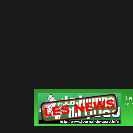
Le
Le F