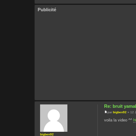
Publicité
Re: bruit yama
par
bigben92
» 12 J
voila la video ^^
h
bigben92