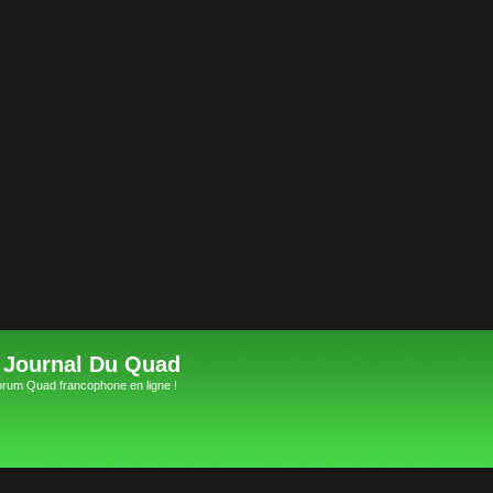
 Journal Du Quad
orum Quad francophone en ligne !