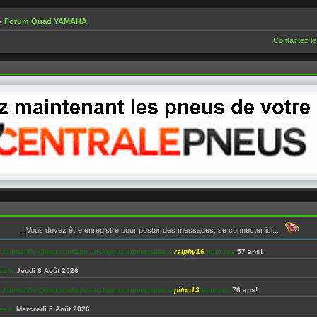
‹
Forum Quad YAMAHA
Contactez le
...Vous devez être enregistré pour poster des messages, se connecter ici...
e Journal Du Quad souhaite un Joyeux anniversaire à
ralphy16
pour ses
57 ans!
es le
Jeudi 6 Août 2026
e Journal Du Quad souhaite un Joyeux anniversaire à
pitou13
pour ses
76 ans!
es le
Mercredi 5 Août 2026