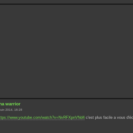
ha warrior
uin 2014, 16:28
ttps://www.youtube.com/watch?v=NvRFXpnVNd4
c'est plus facile a vous d'é