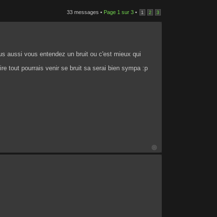
33 messages •
Page
1
sur
3
•
1
2
3
ous aussi vous entendez un bruit ou c'est mieux qui
re tout pourrais venir se bruit sa serai bien sympa :p