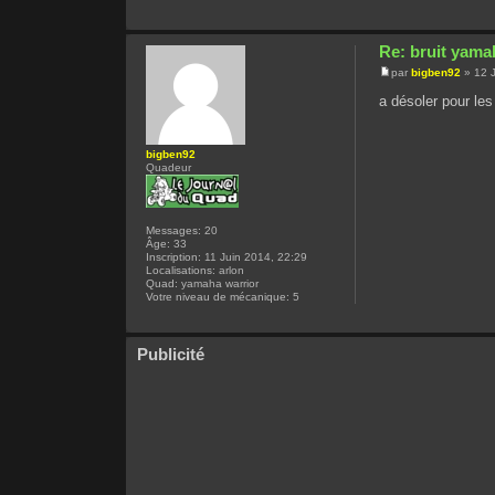
Re: bruit yama
par
bigben92
» 12 J
a désoler pour les
bigben92
Quadeur
Messages:
20
Âge:
33
Inscription:
11 Juin 2014, 22:29
Localisations:
arlon
Quad:
yamaha warrior
Votre niveau de mécanique:
5
Publicité