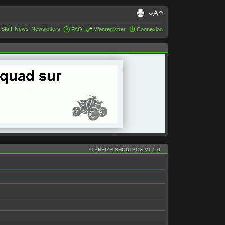
 Staff
News
Newsletters
FAQ
M’enregistrer
Connexion
© BREIZH SHOUTBOX V1.5.0