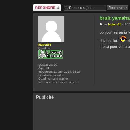
Répondre
bruit yamaha
par
bigben92
» 12 J
bonjour les amis v
devient fou
do
bigben92
merci pour votre 
Quadeur
Messages:
20
Âge:
33
Inscription:
11 Juin 2014, 22:29
Localisations:
arlon
Quad:
yamaha warrior
Votre niveau de mécanique:
5
Publicité