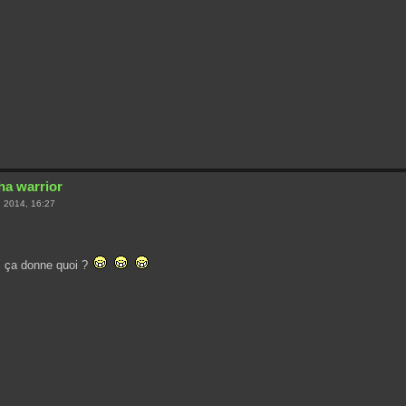
ha warrior
n 2014, 16:27
s ça donne quoi ?