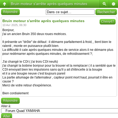
Bruin moteur s'arrête après quelques minutes
Répondre
Bruin moteur s'arrête après quelques minutes
Chevy47
10 Avr 2025, 06:30
Bonjour,
j'ai un ancien Bruin 350 deux roues motrices.
Il présente un "drôle" de défaut : il démarre parfaitement à froid, , tient bien le
ralenti , monte en puissance plutôt bien.
La difficulté il cale après quelques minutes de service alors il ne démarre plus
pour redémarrer après quelques minutes, de refroidissement ?;
J'ai changé le CDI ( j'ai trois CDI neufs)
j'ai changé la bobine bonjour pour la trouver et la remplacer ( il a semblé que le
CDI envoyait bien les impulsions sans qu'il y ait d'étincelle à la bougie
et il a une bougie neuve c'est toujours pareil
La partie allumage de l'alternateur , capteur point mort haut, pourrait il être en
cause ?
Merci de votre retour d'expérience.
Bien cordialement
Répondre
Aller à: