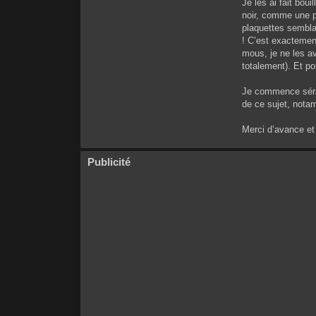
Je les ai fait boui
noir, comme une po
plaquettes sembla
! C’est exactement
mous, je ne les av
totalement). Et p
Je commence sérieu
de ce sujet, nota
Merci d’avance et
Publicité