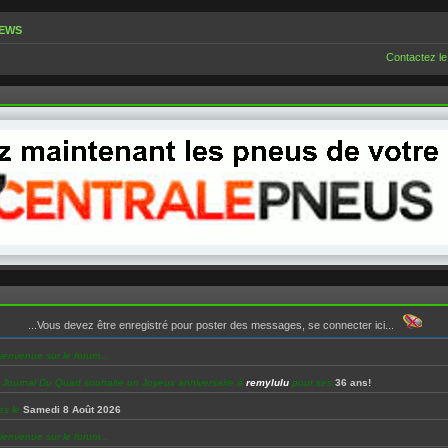
NEWS
Contactez le
...Vous devez être enregistré pour poster des messages, se connecter ici...
ienvenue sur le forum...
e Journal Du Quad souhaite un Joyeux anniversaire à
remylulu
pour ses
36 ans!
es le
Samedi 8 Août 2026
ienvenue sur le forum...