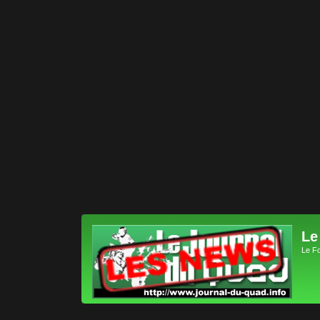
Le
Le F