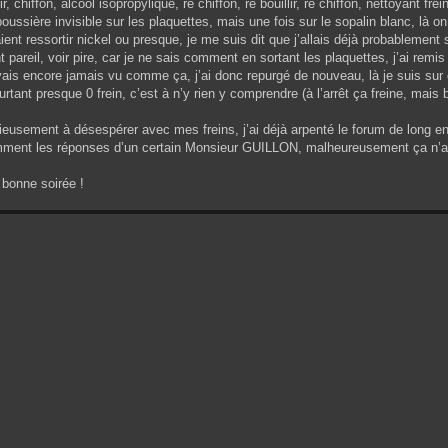
llir, chiffon, alcool isopropylique, re chiffon, re bouillir, re chiffon, nettoyant f
ussière invisible sur les plaquettes, mais une fois sur le sopalin blanc, là on v
ient ressortir nickel ou presque, je me suis dit que j’allais déjà probableme
 pareil, voir pire, car je ne sais comment en sortant les plaquettes, j’ai remis 
ais encore jamais vu comme ça, j’ai donc repurgé de nouveau, là je suis sur qu’
ourtant presque 0 frein, c’est à n’y rien y comprendre (à l’arrêt ça freine, 
sement à désespérer avec mes freins, j’ai déjà arpenté le forum de long en la
mment les réponses d’un certain Monsieur GUILLON, malheureusement ça n’a 
 bonne soirée !