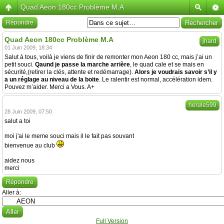
Quad Aeon 180cc Problème M.A
Répondre
Quad Aeon 180cc Problème M.A
jhard
01 Juin 2009, 18:34
Salut à tous, voilà je viens de finir de remonter mon Aeon 180 cc, mais j’ai un
petit souci.
Qaund je passe la marche arrière
, le quad cale et se mais en
sécurité,(retirer la clés, attente et redémarrage).
Alors je
voudrais savoir s’il y
a un réglage au niveau de la boite
. Le ralentir est normal, accélération idem.
Pouvez m’aider. Merci a Vous. A+
herule599
28 Juin 2009, 07:50
salut a toi
moi j'ai le meme souci mais il le fait pas souvant
bienvenue au club
aidez nous
merci
Répondre
Aller à:
Full Version