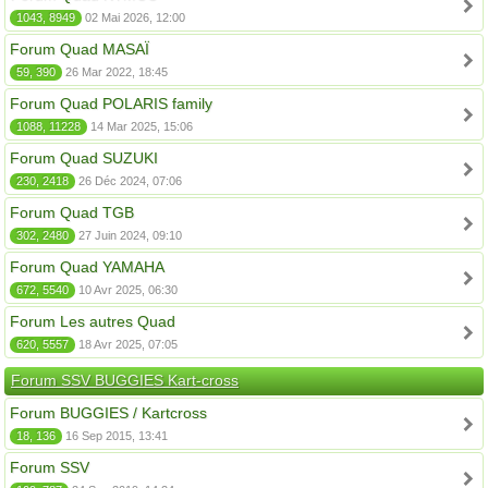
1043, 8949
02 Mai 2026, 12:00
Forum Quad MASAÏ
59, 390
26 Mar 2022, 18:45
Forum Quad POLARIS family
1088, 11228
14 Mar 2025, 15:06
Forum Quad SUZUKI
230, 2418
26 Déc 2024, 07:06
Forum Quad TGB
302, 2480
27 Juin 2024, 09:10
Forum Quad YAMAHA
672, 5540
10 Avr 2025, 06:30
Forum Les autres Quad
620, 5557
18 Avr 2025, 07:05
Forum SSV BUGGIES Kart-cross
Forum BUGGIES / Kartcross
18, 136
16 Sep 2015, 13:41
Forum SSV