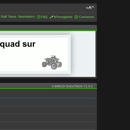
 Staff
News
Newsletters
FAQ
M’enregistrer
Connexion
© BREIZH SHOUTBOX V1.5.0