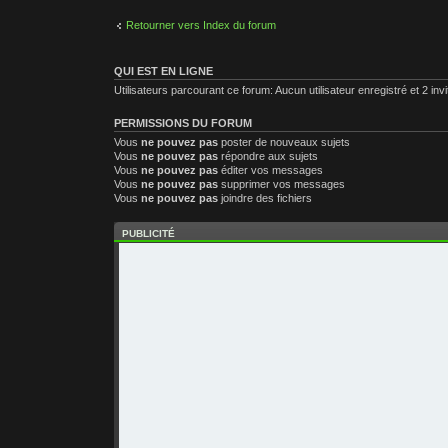
Retourner vers Index du forum
QUI EST EN LIGNE
Utilisateurs parcourant ce forum: Aucun utilisateur enregistré et 2 inv
PERMISSIONS DU FORUM
Vous
ne pouvez pas
poster de nouveaux sujets
Vous
ne pouvez pas
répondre aux sujets
Vous
ne pouvez pas
éditer vos messages
Vous
ne pouvez pas
supprimer vos messages
Vous
ne pouvez pas
joindre des fichiers
PUBLICITÉ