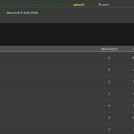
e Journal Du Quad souhaite un Joyeux anniversaire à
pitou13
pour ses
76 ans!
es le
Mercredi 5 Août 2026
 bienvenue sur le forum...
es le
Mardi 4 Août 2026
es le
Lundi 3 Août 2026
e Journal Du Quad souhaite un Joyeux anniversaire à
jer24
pour ses
50 ans!
RÉPONSES
es le
Dimanche 2 Août 2026
0
4
es le
Samedi 1 Août 2026
 Journal Du Quad souhaite un Joyeux anniversaire à
hug02
pour ses
48 ans!
0
s le
Vendredi 31 Juillet 2026
2
 bienvenue sur le forum...
 Journal Du Quad souhaite un Joyeux anniversaire à
jon-sub
pour ses
42 ans!
1
 Journal Du Quad souhaite un Joyeux anniversaire à
pipo6453
pour ses
59 ans!
4
s le
Jeudi 30 Juillet 2026
3
1
 Journal Du Quad souhaite un Joyeux anniversaire à
le_meusien
pour ses
46 ans!
s le
Mercredi 29 Juillet 2026
3