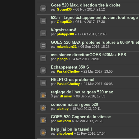
Goes 520 Max, direction tire à droite
par
Goupil30
» 06 Nov 2018, 21:12
625 i - Ligne échappement devient tout rouge
par
Goupil30
» 06 Nov 2017, 17:30
///graisseur\\\
par
philippe08
» 17 Oct 2017, 12:48
GOES 520 MAX problème rupture a 80KM/h et
par
miamisun31
» 06 Sep 2016, 18:28
assistance directionGOES 520Max EPS
par
jepaga
» 24 Avr 2017, 20:01
Echappement 350 S
par
PaskalCholley
» 22 Mar 2017, 13:55
HELP! Gros probleme!
par
PaskalCholley
» 24 Mar 2017, 00:06
reglage de l'heure goes 520 max
par
dtsman
» 09 Sep 2016, 17:53
consommation goes 520
par
alextoy
» 18 Aoû 2013, 20:11
GOES 520 Gagner de la vitesse
par
mickaelk
» 02 Mai 2013, 21:26
help j'ai bu la tasse!!!
par
chcolonel
» 11 Fév 2016, 17:54