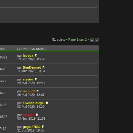
51 sujets •
Page
1
sur
2
•
1
2
VUS
DERNIER MESSAGE
par
jepaga
0891
19 Sep 2022, 09:28
par
BenDemset
4416
11 Juin 2020, 10:04
par
sissou
5277
29 Mai 2020, 16:40
par
nico_62
4622
28 Mai 2020, 18:07
par
erwann.bleyel
5426
03 Mai 2020, 14:29
par
fiona19
0597
03 Nov 2019, 21:59
par
gege 27630
7414
21 Juil 2019, 18:28