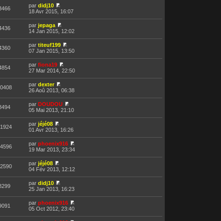
par
didj10
3466
18 Avr 2015, 16:07
par
jepaga
4436
14 Jan 2015, 12:02
par
titeuf199
4360
07 Jan 2015, 13:50
par
fiona19
4854
27 Mar 2014, 22:50
par
dexter
0408
26 Aoû 2013, 06:38
par
DOUDOU
8494
05 Mai 2013, 21:10
par
jéjé08
1924
01 Avr 2013, 16:26
par
phoenix916
4596
19 Mar 2013, 23:34
par
jéjé08
2590
04 Fév 2013, 12:12
par
didj10
8299
25 Jan 2013, 16:23
par
phoenix916
9091
05 Oct 2012, 23:40