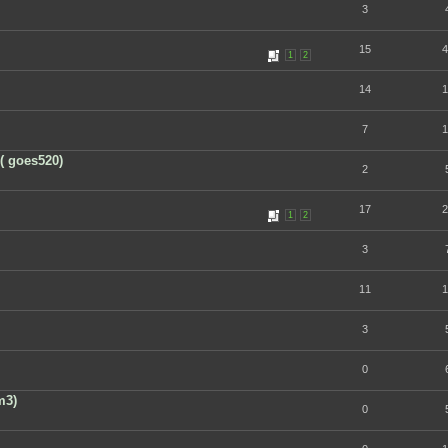
3
15
4
1
2
14
1
7
1
( goes520)
2
17
2
1
2
3
11
1
3
0
m3)
0