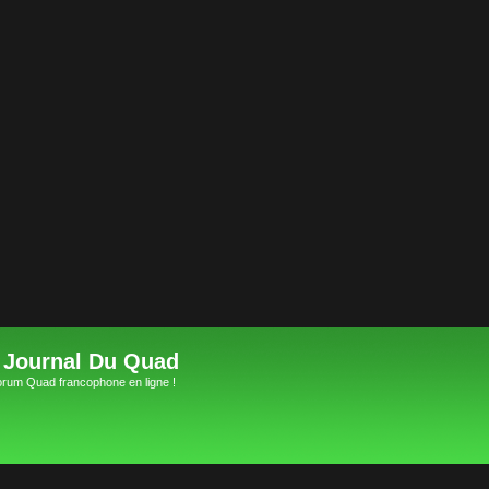
 Journal Du Quad
orum Quad francophone en ligne !