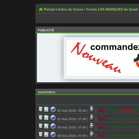
Portail
»
Index du forum
‹
Forum LES MARQUES de Quad
PUBLICITÉ
SHOUTBOX
Bonjour
fiona19
et b
07 Aoû 2026, 20:46
¦
¦
Robot
:
Bonjour, nous somm
07 Aoû 2026, 07:08
¦
¦
Robot
:
Toute l’équipe de L
06 Aoû 2026, 07:00
¦
¦
Robot
:
Bonjour, nous somm
06 Aoû 2026, 07:00
¦
¦
Robot
: