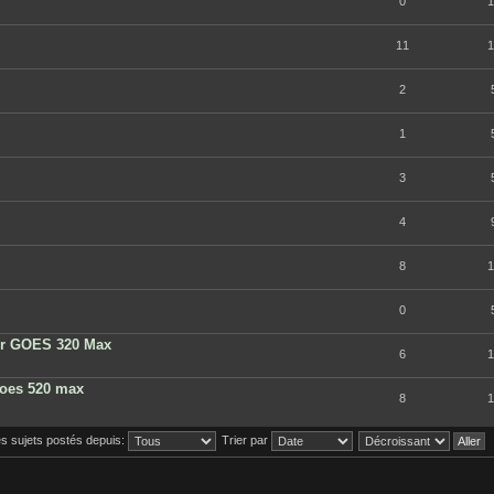
0
1
11
1
2
1
3
4
8
1
0
our GOES 320 Max
6
1
 goes 520 max
8
1
les sujets postés depuis:
Trier par