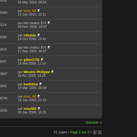
5282
26 Mar 2010, 09:54
par
nico_62
0469
13 Jan 2010, 12:31
par kiki rouleur 974
5114
29 Nov 2009, 18:47
par
cdestac
5696
24 Oct 2009, 15:42
par kiki rouleur 974
5913
17 Sep 2009, 08:37
par
gilles1732
9847
18 Mai 2009, 12:14
par
Minetto Philippe
3697
26 Avr 2009, 14:25
par
bodidine
5858
19 Mar 2009, 00:49
par
nico_62
6746
18 Jan 2009, 21:33
par
tony062
1555
05 Jan 2009, 15:33
Suivante
51 sujets •
Page
1
sur
2
•
1
2