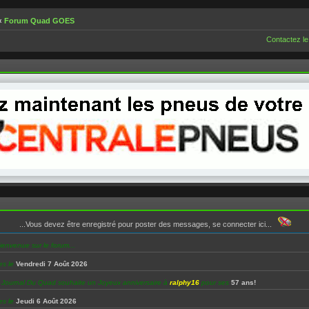
‹
Forum Quad GOES
Contactez le
...Vous devez être enregistré pour poster des messages, se connecter ici...
ienvenue sur le forum...
es le
Vendredi 7 Août 2026
e Journal Du Quad souhaite un Joyeux anniversaire à
ralphy16
pour ses
57 ans!
es le
Jeudi 6 Août 2026