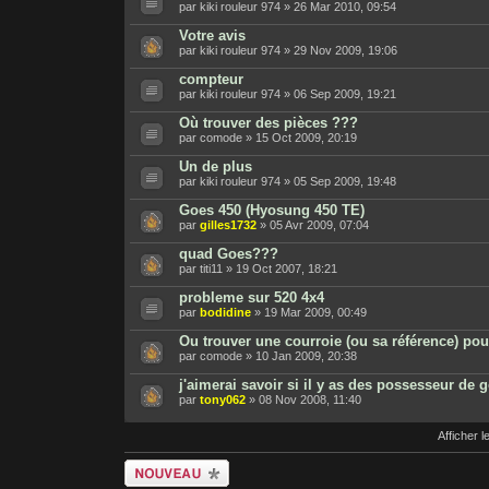
par kiki rouleur 974 » 26 Mar 2010, 09:54
Votre avis
par kiki rouleur 974 » 29 Nov 2009, 19:06
compteur
par kiki rouleur 974 » 06 Sep 2009, 19:21
Où trouver des pièces ???
par comode » 15 Oct 2009, 20:19
Un de plus
par kiki rouleur 974 » 05 Sep 2009, 19:48
Goes 450 (Hyosung 450 TE)
par
gilles1732
» 05 Avr 2009, 07:04
quad Goes???
par titi11 » 19 Oct 2007, 18:21
probleme sur 520 4x4
par
bodidine
» 19 Mar 2009, 00:49
Ou trouver une courroie (ou sa référence) p
par comode » 10 Jan 2009, 20:38
j'aimerai savoir si il y as des possesseur de
par
tony062
» 08 Nov 2008, 11:40
Afficher 
Écrire un nouveau
sujet