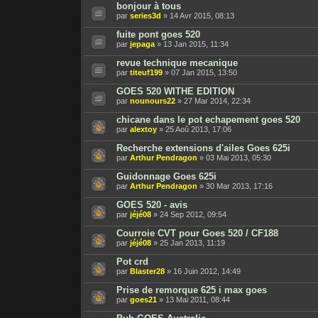
bonjour à tous
par
series3d
» 14 Avr 2015, 08:13
fuite pont goes 520
par
jepaga
» 13 Jan 2015, 11:34
revue technique mecanique
par
titeuf199
» 07 Jan 2015, 13:50
GOES 520 WITHE EDITION
par
nounours22
» 27 Mar 2014, 22:34
chicane dans le pot echapement goes 520
par
alextoy
» 25 Aoû 2013, 17:06
Recherche extensions d'ailes Goes 625i
par
Arthur Pendragon
» 03 Mai 2013, 05:30
Guidonnage Goes 625i
par
Arthur Pendragon
» 30 Mar 2013, 17:16
GOES 520 - avis
par
jéjé08
» 24 Sep 2012, 09:54
Courroie CVT pour Goes 520 / CF188
par
jéjé08
» 25 Jan 2013, 11:19
Pot crd
par
Blaster28
» 16 Juin 2012, 14:49
Prise de remorque 625 i max goes
par
goes21
» 13 Mai 2011, 08:44