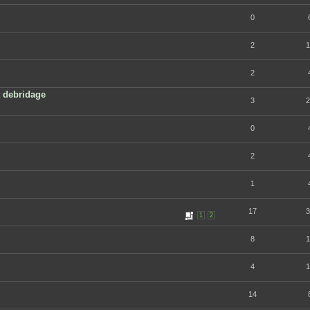
0
2
1
2
 debridage
3
2
0
2
1
17
3
1
2
8
1
4
1
14