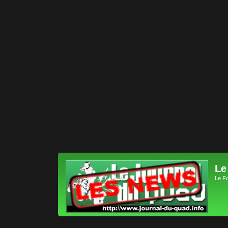
Le
Le F