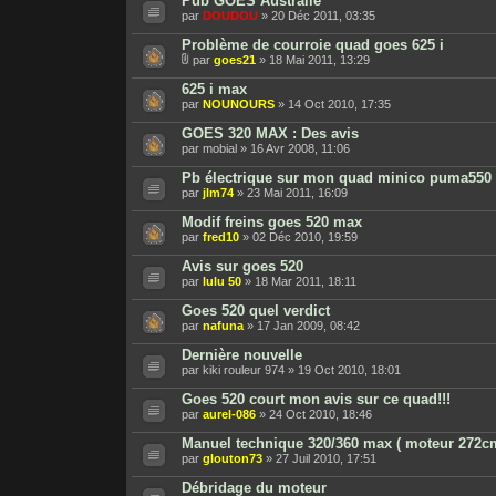
Pub GOES Australie
par
DOUDOU
» 20 Déc 2011, 03:35
Problème de courroie quad goes 625 i
par
goes21
» 18 Mai 2011, 13:29
625 i max
par
NOUNOURS
» 14 Oct 2010, 17:35
GOES 320 MAX : Des avis
par mobial » 16 Avr 2008, 11:06
Pb électrique sur mon quad minico puma550 
par
jlm74
» 23 Mai 2011, 16:09
Modif freins goes 520 max
par
fred10
» 02 Déc 2010, 19:59
Avis sur goes 520
par
lulu 50
» 18 Mar 2011, 18:11
Goes 520 quel verdict
par
nafuna
» 17 Jan 2009, 08:42
Dernière nouvelle
par kiki rouleur 974 » 19 Oct 2010, 18:01
Goes 520 court mon avis sur ce quad!!!
par
aurel-086
» 24 Oct 2010, 18:46
Manuel technique 320/360 max ( moteur 272c
par
glouton73
» 27 Juil 2010, 17:51
Débridage du moteur