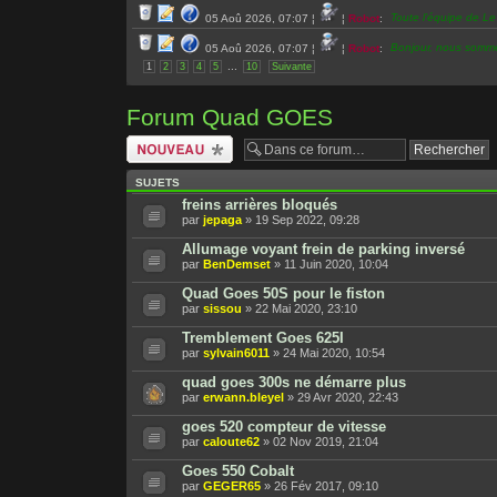
Toute l’équipe de L
05 Aoû 2026, 07:07
¦
¦
Robot
:
Bonjour, nous somm
05 Aoû 2026, 07:07
¦
¦
Robot
:
...
1
2
3
4
5
10
Suivante
Bonjour
Ottomobil
et
04 Aoû 2026, 11:57
¦
¦
Robot
:
Bonjour, nous somm
04 Aoû 2026, 07:01
¦
¦
Robot
:
Forum Quad GOES
Bonjour, nous somm
03 Aoû 2026, 07:14
¦
¦
Robot
:
Écrire un nouveau
sujet
Toute l’équipe de L
02 Aoû 2026, 07:13
¦
¦
Robot
:
SUJETS
Bonjour, nous somm
02 Aoû 2026, 07:13
¦
¦
Robot
:
freins arrières bloqués
par
jepaga
» 19 Sep 2022, 09:28
Bonjour, nous somm
01 Aoû 2026, 07:04
¦
¦
Robot
:
Allumage voyant frein de parking inversé
Toute l’équipe de Le
31 Juil 2026, 07:18
¦
¦
Robot
:
par
BenDemset
» 11 Juin 2020, 10:04
Bonjour, nous somme
31 Juil 2026, 07:18
¦
¦
Robot
:
Quad Goes 50S pour le fiston
par
sissou
» 22 Mai 2020, 23:10
Bonjour
super ded
et
30 Juil 2026, 16:58
¦
¦
Robot
:
Tremblement Goes 625I
Toute l’équipe de Le
30 Juil 2026, 07:02
¦
¦
Robot
:
par
sylvain6011
» 24 Mai 2020, 10:54
Toute l’équipe de Le
30 Juil 2026, 07:02
¦
¦
Robot
:
quad goes 300s ne démarre plus
par
erwann.bleyel
» 29 Avr 2020, 22:43
Bonjour, nous somme
30 Juil 2026, 07:02
¦
¦
Robot
:
goes 520 compteur de vitesse
Toute l’équipe de Le
29 Juil 2026, 07:07
¦
¦
Robot
:
par
caloute62
» 02 Nov 2019, 21:04
Bonjour, nous somme
29 Juil 2026, 07:07
¦
¦
Robot
:
Goes 550 Cobalt
par
GEGER65
» 26 Fév 2017, 09:10