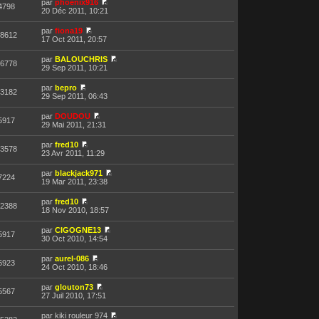
par
phoenix916
4798
20 Déc 2011, 10:21
par
fiona19
8612
17 Oct 2011, 20:57
par
BALOUCHRIS
6778
29 Sep 2011, 10:21
par
bepro
3182
29 Sep 2011, 06:43
par
DOUDOU
5917
29 Mai 2011, 21:31
par
fred10
3578
23 Avr 2011, 11:29
par
blackjack971
7224
19 Mar 2011, 23:38
par
fred10
2388
18 Nov 2010, 18:57
par
CIGOGNE13
5917
30 Oct 2010, 14:54
par
aurel-086
6923
24 Oct 2010, 18:46
par
glouton73
5567
27 Juil 2010, 17:51
par kiki rouleur 974