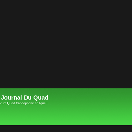
 Journal Du Quad
orum Quad francophone en ligne !