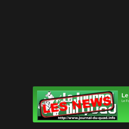
Le
Le F