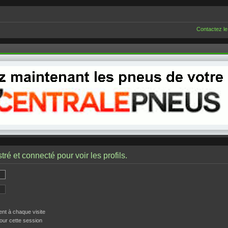
Contactez le
ré et connecté pour voir les profils.
t à chaque visite
our cette session