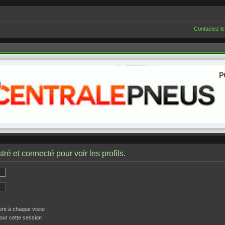
Contactez le
ré et connecté pour voir les profils.
t à chaque visite
our cette session