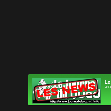
Le
Le F