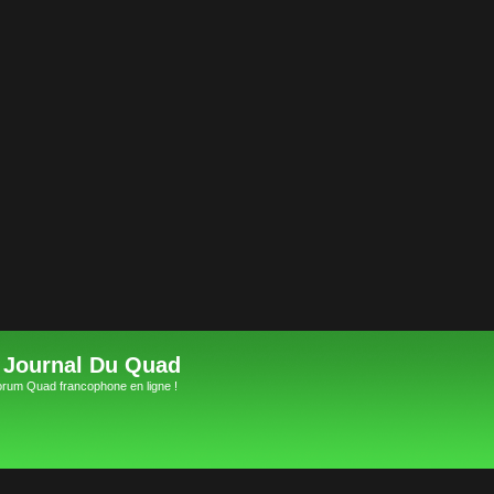
 Journal Du Quad
orum Quad francophone en ligne !