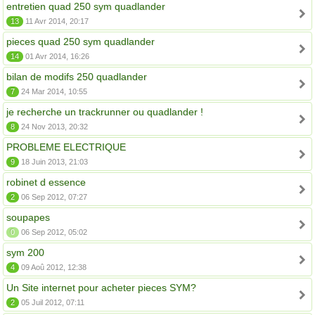
entretien quad 250 sym quadlander
13
11 Avr 2014, 20:17
pieces quad 250 sym quadlander
14
01 Avr 2014, 16:26
bilan de modifs 250 quadlander
7
24 Mar 2014, 10:55
je recherche un trackrunner ou quadlander !
8
24 Nov 2013, 20:32
PROBLEME ELECTRIQUE
9
18 Juin 2013, 21:03
robinet d essence
2
06 Sep 2012, 07:27
soupapes
0
06 Sep 2012, 05:02
sym 200
4
09 Aoû 2012, 12:38
Un Site internet pour acheter pieces SYM?
2
05 Juil 2012, 07:11