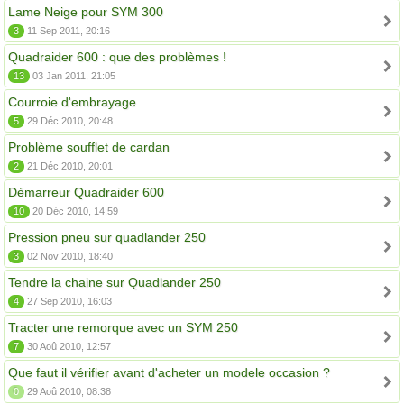
Lame Neige pour SYM 300
3
11 Sep 2011, 20:16
Quadraider 600 : que des problèmes !
13
03 Jan 2011, 21:05
Courroie d'embrayage
5
29 Déc 2010, 20:48
Problème soufflet de cardan
2
21 Déc 2010, 20:01
Démarreur Quadraider 600
10
20 Déc 2010, 14:59
Pression pneu sur quadlander 250
3
02 Nov 2010, 18:40
Tendre la chaine sur Quadlander 250
4
27 Sep 2010, 16:03
Tracter une remorque avec un SYM 250
7
30 Aoû 2010, 12:57
Que faut il vérifier avant d'acheter un modele occasion ?
0
29 Aoû 2010, 08:38