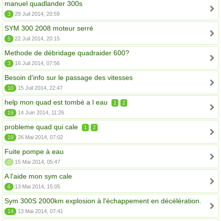
manuel quadlander 300s
3
29 Juil 2014, 20:59
SYM 300 2008 moteur serré
5
22 Juil 2014, 20:15
Methode de débridage quadraider 600?
3
16 Juil 2014, 07:56
Besoin d'info sur le passage des vitesses
10
15 Juil 2014, 22:47
help mon quad est tombé a l eau
1
2
19
14 Juin 2014, 11:26
probleme quad qui cale
1
2
19
26 Mai 2014, 07:02
Fuite pompe à eau
0
15 Mai 2014, 05:47
A l'aide mon sym cale
6
13 Mai 2014, 15:05
Sym 300S 2000km explosion à l'échappement en décélération.
14
13 Mai 2014, 07:41