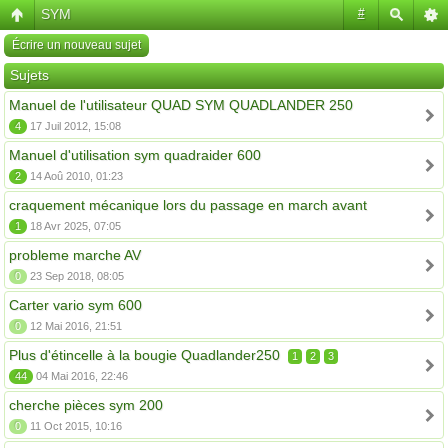
SYM
#
Écrire un nouveau sujet
Sujets
Manuel de l'utilisateur QUAD SYM QUADLANDER 250
4
17 Juil 2012, 15:08
Manuel d'utilisation sym quadraider 600
2
14 Aoû 2010, 01:23
craquement mécanique lors du passage en march avant
1
18 Avr 2025, 07:05
probleme marche AV
0
23 Sep 2018, 08:05
Carter vario sym 600
0
12 Mai 2016, 21:51
Plus d'étincelle à la bougie Quadlander250
1
2
3
44
04 Mai 2016, 22:46
cherche pièces sym 200
0
11 Oct 2015, 10:16