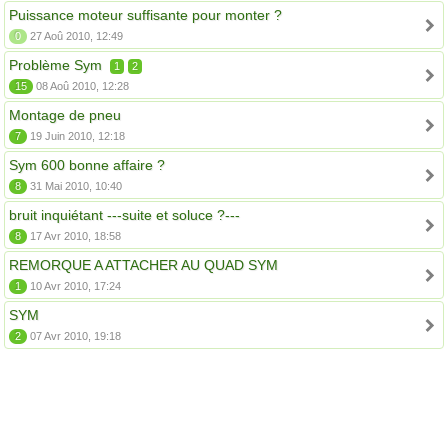
Puissance moteur suffisante pour monter ?
0
27 Aoû 2010, 12:49
Problème Sym
1
2
15
08 Aoû 2010, 12:28
Montage de pneu
7
19 Juin 2010, 12:18
Sym 600 bonne affaire ?
8
31 Mai 2010, 10:40
bruit inquiétant ---suite et soluce ?---
8
17 Avr 2010, 18:58
REMORQUE A ATTACHER AU QUAD SYM
1
10 Avr 2010, 17:24
SYM
2
07 Avr 2010, 19:18