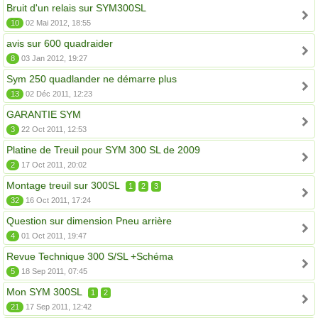
Bruit d'un relais sur SYM300SL
10
02 Mai 2012, 18:55
avis sur 600 quadraider
8
03 Jan 2012, 19:27
Sym 250 quadlander ne démarre plus
13
02 Déc 2011, 12:23
GARANTIE SYM
3
22 Oct 2011, 12:53
Platine de Treuil pour SYM 300 SL de 2009
2
17 Oct 2011, 20:02
Montage treuil sur 300SL
1
2
3
32
16 Oct 2011, 17:24
Question sur dimension Pneu arrière
4
01 Oct 2011, 19:47
Revue Technique 300 S/SL +Schéma
5
18 Sep 2011, 07:45
Mon SYM 300SL
1
2
21
17 Sep 2011, 12:42