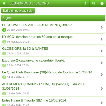
LES RANDOS et SALONS
#
Écrire un nouveau sujet
Sujets
FESTI-VALLEES 2016 - AUTREMENTQUAD62
3
20 Juin 2019, 07:41
KYMCO: évasion pour les 50 ans de la marque.
0
03 Mai 2014, 14:23
GLOBE GPS: la 3D à NANTES
0
25 Avr 2014, 23:10
Excursio-2-catalunya: le calendrier liberté.
0
22 Avr 2014, 20:49
Le Quad Club Boucoiran (30)-Rando du Cochon le 17/05/14
0
14 Mar 2014, 21:15
AUTREMENTQUAD62 - ESCAQUD (Vosges) _ du 28 au
31/05/2014
0
12 Mar 2014, 08:28
Entre Haine & Trouille (BE) - le 15/03/2014
0
10 Mar 2014, 11:45