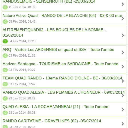
RANDOSEMOIS - SENSENRUTH (BE) -29/03/2014
0
11 Fév 2014, 10:32
Nature Active Quad - RANDO DE LA BLANCHE (04) - 02 & 03 mai
0
05 Fév 2014, 09:42
AUTREMENTQUAD62 - LES BOUCLES DE LA SOMME -
01/02/2014
1
04 Fév 2014, 15:20
ARQ - Visitez Les ARDENNES en quad et SSV - Toute l'année
0
03 Fév 2014, 11:25
Horizon Sardegna - TOURISME en SARDAIGNE - Toute l'année
0
03 Fév 2014, 10:27
TEAM QUAD RANDO - 10ème RANDO D'OLNE - BE - 06/09/2014
0
03 Fév 2014, 09:47
RANDO QUAD ALESIA - LES FEMMES A L'HONNEUR - 09/03/2014
0
23 Jan 2014, 20:42
QUAD ALESIA - LA ROCHE VANNEAU (21) - Toute l'année
0
23 Jan 2014, 20:25
RANDO CARITATIVE - GRAVELINES (62) -05/07/2014
0
23 Jan 2014, 15:28