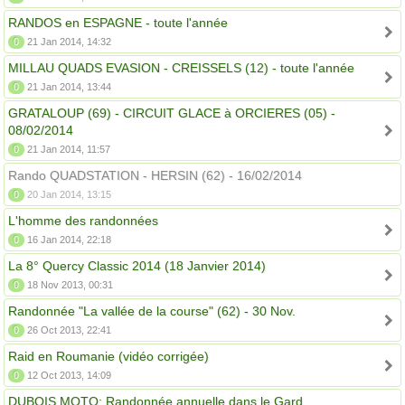
RANDOS en ESPAGNE - toute l'année
0
21 Jan 2014, 14:32
MILLAU QUADS EVASION - CREISSELS (12) - toute l'année
0
21 Jan 2014, 13:44
GRATALOUP (69) - CIRCUIT GLACE à ORCIERES (05) -
08/02/2014
0
21 Jan 2014, 11:57
Rando QUADSTATION - HERSIN (62) - 16/02/2014
0
20 Jan 2014, 13:15
L'homme des randonnées
0
16 Jan 2014, 22:18
La 8° Quercy Classic 2014 (18 Janvier 2014)
0
18 Nov 2013, 00:31
Randonnée "La vallée de la course" (62) - 30 Nov.
0
26 Oct 2013, 22:41
Raid en Roumanie (vidéo corrigée)
0
12 Oct 2013, 14:09
DUBOIS MOTO: Randonnée annuelle dans le Gard