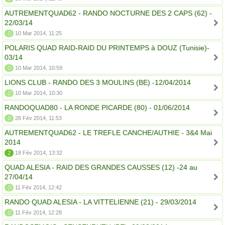
AUTREMENTQUAD62 - RANDO NOCTURNE DES 2 CAPS (62) -
22/03/14
0
10 Mar 2014, 11:25
POLARIS QUAD RAID-RAID DU PRINTEMPS à DOUZ (Tunisie)-
03/14
0
10 Mar 2014, 10:59
LIONS CLUB - RANDO DES 3 MOULINS (BE) -12/04/2014
0
10 Mar 2014, 10:30
RANDOQUAD80 - LA RONDE PICARDE (80) - 01/06/2014
0
28 Fév 2014, 11:53
AUTREMENTQUAD62 - LE TREFLE CANCHE/AUTHIE - 3&4 Mai
2014
2
18 Fév 2014, 13:32
QUAD ALESIA - RAID DES GRANDES CAUSSES (12) -24 au
27/04/14
0
11 Fév 2014, 12:42
RANDO QUAD ALESIA - LA VITTELIENNE (21) - 29/03/2014
0
11 Fév 2014, 12:28