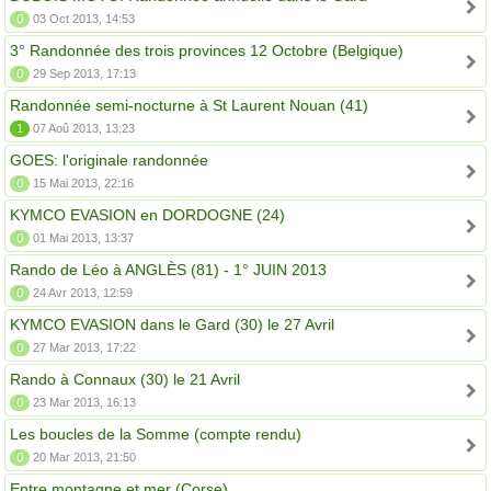
0
03 Oct 2013, 14:53
3° Randonnée des trois provinces 12 Octobre (Belgique)
0
29 Sep 2013, 17:13
Randonnée semi-nocturne à St Laurent Nouan (41)
1
07 Aoû 2013, 13:23
GOES: l'originale randonnée
0
15 Mai 2013, 22:16
KYMCO EVASION en DORDOGNE (24)
0
01 Mai 2013, 13:37
Rando de Léo à ANGLÈS (81) - 1° JUIN 2013
0
24 Avr 2013, 12:59
KYMCO EVASION dans le Gard (30) le 27 Avril
0
27 Mar 2013, 17:22
Rando à Connaux (30) le 21 Avril
0
23 Mar 2013, 16:13
Les boucles de la Somme (compte rendu)
0
20 Mar 2013, 21:50
Entre montagne et mer (Corse)