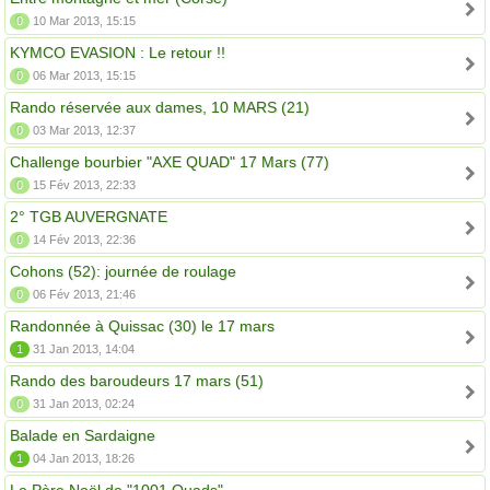
0
10 Mar 2013, 15:15
KYMCO EVASION : Le retour !!
0
06 Mar 2013, 15:15
Rando réservée aux dames, 10 MARS (21)
0
03 Mar 2013, 12:37
Challenge bourbier "AXE QUAD" 17 Mars (77)
0
15 Fév 2013, 22:33
2° TGB AUVERGNATE
0
14 Fév 2013, 22:36
Cohons (52): journée de roulage
0
06 Fév 2013, 21:46
Randonnée à Quissac (30) le 17 mars
1
31 Jan 2013, 14:04
Rando des baroudeurs 17 mars (51)
0
31 Jan 2013, 02:24
Balade en Sardaigne
1
04 Jan 2013, 18:26