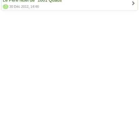
Le Père Noël de "1001 Quads"
0
30 Déc 2012, 14:46