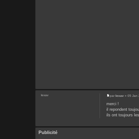
lexav
par
lexav
» 05 Jan 
merci !
il repondent toujo
ils ont toujours le
Publicité