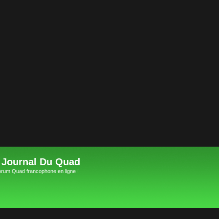
 Journal Du Quad
orum Quad francophone en ligne !