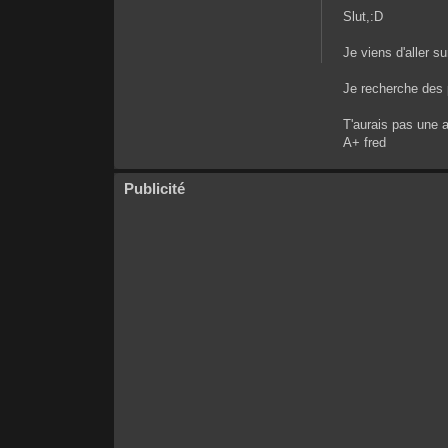
Slut,:D
Je viens d'aller su
Je recherche des 
T'aurais pas une 
A+ fred
Publicité