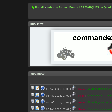
Portail
»
Index du forum
‹
Forum LES MARQUES de Quad
PUBLICITÉ
SHOUTBOX
Toute l’équipe de L
06 Aoû 2026, 07:00
¦
¦
Robot
:
Bonjour, nous somm
06 Aoû 2026, 07:00
¦
¦
Robot
:
Toute l’équipe de L
05 Aoû 2026, 07:07
¦
¦
Robot
:
Bonjour, nous somm
05 Aoû 2026, 07:07
¦
¦
Robot
: