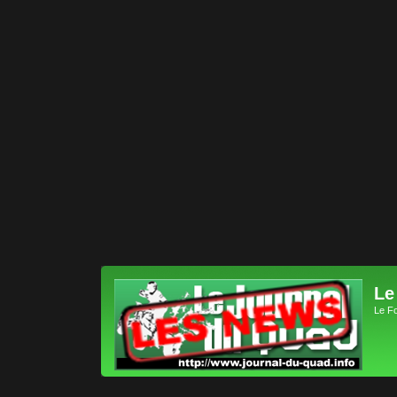
Le
Le F