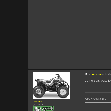
par
Arsenic
» 07 Ja
Je ne sais pas, j
--------------------------
AEON Cobra 180
Arsenic
--------------------------
Quadeur