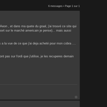
6 messages • Page
1
sur
1
on , et dans ma quete du graal, j'ai trouvé ce site qui
rt sur le marché americain je pense)... mais aussi
 a la vue de ce que j'ai deja acheté pour mon cobra ....
nt pas sur l'ordi que j'utilise, je les recuperes demain