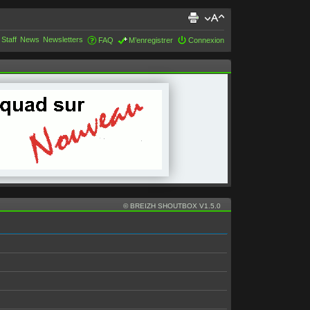
 Staff
News
Newsletters
FAQ
M’enregistrer
Connexion
© BREIZH SHOUTBOX V1.5.0