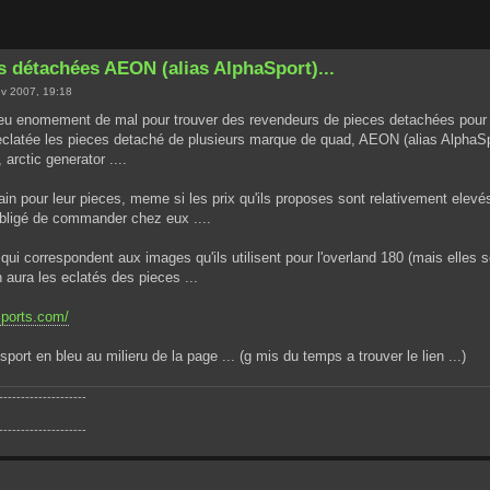
es détachées AEON (alias AlphaSport)...
v 2007, 19:18
i eu enomement de mal pour trouver des revendeurs de pieces detachées pour Ae
clatée les pieces detaché de plusieurs marque de quad, AEON (alias AlphaSpo
 arctic generator ....
ain pour leur pieces, meme si les prix qu'ils proposes sont relativement elevés
bligé de commander chez eux ....
f qui correspondent aux images qu'ils utilisent pour l'overland 180 (mais elles so
 aura les eclatés des pieces ...
sports.com/
sport en bleu au milieru de la page ... (g mis du temps a trouver le lien ...)
--------------------
--------------------