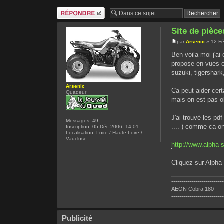
Répondre
Site de pièc
par
Arsenic
» 12 Fé
Ben voila moi j'a
propose en vues e
suzuki, tigershark,
Arsenic
Ca peut aider cert
Quadeur
mais on est pas o
J'ai trouvé les pd
Messages:
49
.... ) comme ca on
Inscription:
05 Déc 2006, 14:01
Localisation:
Loire / Haute-Loire /
Vaucluse
http://www.alpha-
Cliquez sur Alpha 
--------------------------
AEON Cobra 180
--------------------------
Publicité