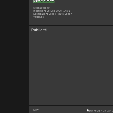
Messages:
49
Inscription:
05 Déc 2006, 14:01
Localisation:
Loire / Haute-Loire /
Vaucluse
Publicité
MIVE
par
MIVE
» 24 Jan 