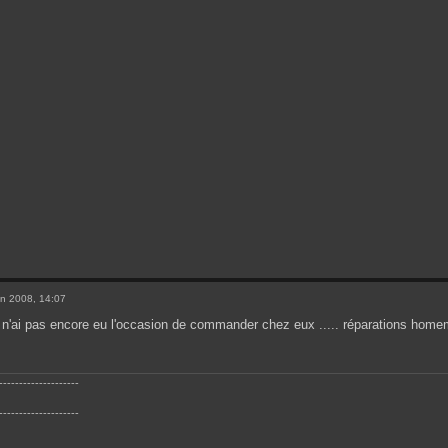
n 2008, 14:07
e n'ai pas encore eu l'occasion de commander chez eux ..... réparations home
--------------------
--------------------