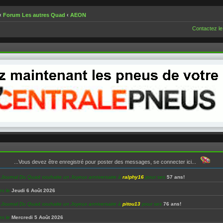
‹
Forum Les autres Quad
‹
AEON
Contactez le
...Vous devez être enregistré pour poster des messages, se connecter ici...
e Journal Du Quad souhaite un Joyeux anniversaire à
ralphy16
pour ses
57 ans!
es le
Jeudi 6 Août 2026
e Journal Du Quad souhaite un Joyeux anniversaire à
pitou13
pour ses
76 ans!
es le
Mercredi 5 Août 2026