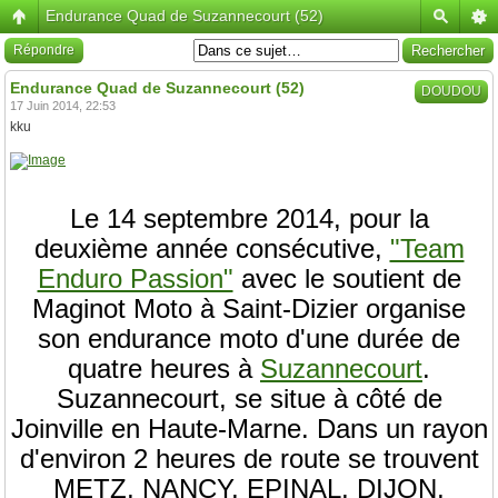
Endurance Quad de Suzannecourt (52)
Répondre
Endurance Quad de Suzannecourt (52)
DOUDOU
17 Juin 2014, 22:53
kku
Le 14 septembre 2014, pour la
deuxième année consécutive,
"Team
Enduro Passion"
avec le soutient de
Maginot Moto à Saint-Dizier organise
son endurance moto d'une durée de
quatre heures à
Suzannecourt
.
Suzannecourt, se situe à côté de
Joinville en Haute-Marne. Dans un rayon
d'environ 2 heures de route se trouvent
METZ, NANCY, EPINAL, DIJON,