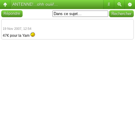
ANTENNE!...ohh ouiii!...
#
Répondre
19 Nov 2007, 12:54
47€ pour la Yam