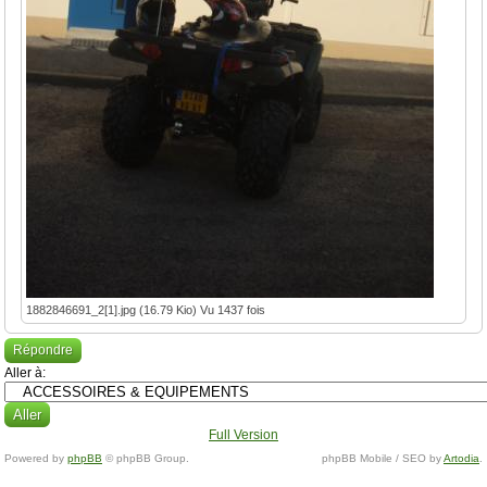
1882846691_2[1].jpg (16.79 Kio) Vu 1437 fois
Répondre
Aller à:
Full Version
Powered by
phpBB
© phpBB Group.
phpBB Mobile / SEO by
Artodia
.