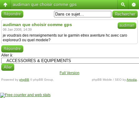
audiman que choisir comme gps
Répondre
audiman que choisir comme gps
audiman
06 Jan 2008, 14:39
je voudrais des renseignements sur le garmin etrex aventure hc avec caro
exploreur3 ou quel modele?
Répondre
Aller à:
Full Version
Powered by
phpBB
© phpBB Group.
phpBB Mobile / SEO by
Artodia
.