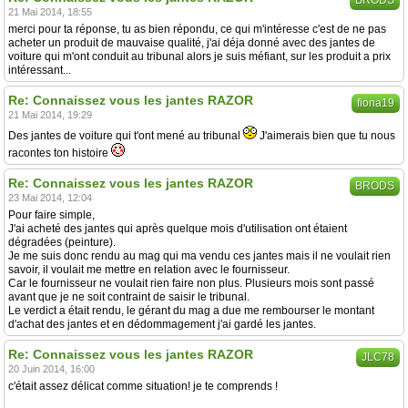
BRODS
21 Mai 2014, 18:55
merci pour ta réponse, tu as bien répondu, ce qui m'intéresse c'est de ne pas
acheter un produit de mauvaise qualité, j'ai déja donné avec des jantes de
voiture qui m'ont conduit au tribunal alors je suis méfiant, sur les produit a prix
intéressant...
Re: Connaissez vous les jantes RAZOR
fiona19
21 Mai 2014, 19:29
Des jantes de voiture qui t'ont mené au tribunal
J'aimerais bien que tu nous
racontes ton histoire
Re: Connaissez vous les jantes RAZOR
BRODS
23 Mai 2014, 12:04
Pour faire simple,
J'ai acheté des jantes qui après quelque mois d'utilisation ont étaient
dégradées (peinture).
Je me suis donc rendu au mag qui ma vendu ces jantes mais il ne voulait rien
savoir, il voulait me mettre en relation avec le fournisseur.
Car le fournisseur ne voulait rien faire non plus. Plusieurs mois sont passé
avant que je ne soit contraint de saisir le tribunal.
Le verdict a était rendu, le gérant du mag a due me rembourser le montant
d'achat des jantes et en dédommagement j'ai gardé les jantes.
Re: Connaissez vous les jantes RAZOR
JLC78
20 Juin 2014, 16:00
c'était assez délicat comme situation! je te comprends !