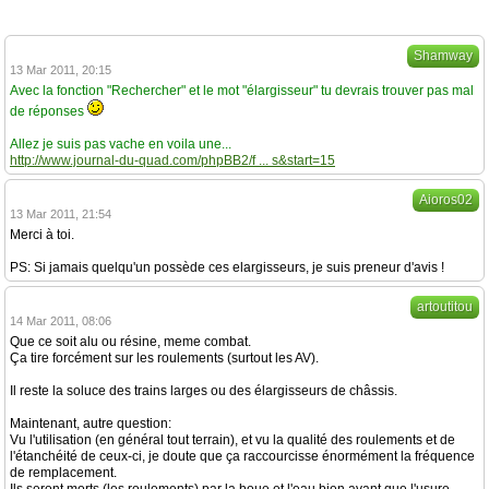
Shamway
13 Mar 2011, 20:15
Avec la fonction "Rechercher" et le mot "élargisseur" tu devrais trouver pas mal
de réponses
Allez je suis pas vache en voila une...
http://www.journal-du-quad.com/phpBB2/f ... s&start=15
Aioros02
13 Mar 2011, 21:54
Merci à toi.
PS: Si jamais quelqu'un possède ces elargisseurs, je suis preneur d'avis !
artoutitou
14 Mar 2011, 08:06
Que ce soit alu ou résine, meme combat.
Ça tire forcément sur les roulements (surtout les AV).
Il reste la soluce des trains larges ou des élargisseurs de châssis.
Maintenant, autre question:
Vu l'utilisation (en général tout terrain), et vu la qualité des roulements et de
l'étanchéité de ceux-ci, je doute que ça raccourcisse énormément la fréquence
de remplacement.