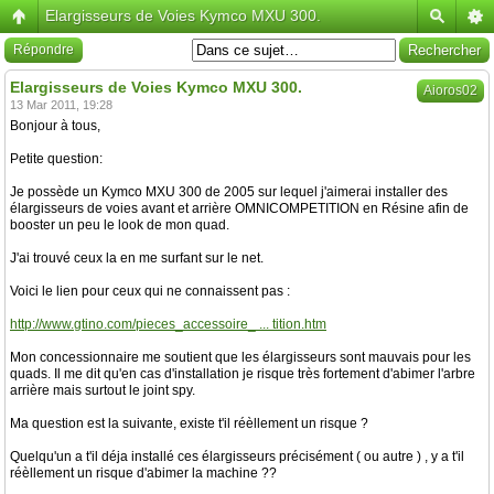
Elargisseurs de Voies Kymco MXU 300.
Répondre
Elargisseurs de Voies Kymco MXU 300.
Aioros02
13 Mar 2011, 19:28
Bonjour à tous,
Petite question:
Je possède un Kymco MXU 300 de 2005 sur lequel j'aimerai installer des
élargisseurs de voies avant et arrière OMNICOMPETITION en Résine afin de
booster un peu le look de mon quad.
J'ai trouvé ceux la en me surfant sur le net.
Voici le lien pour ceux qui ne connaissent pas :
http://www.gtino.com/pieces_accessoire_ ... tition.htm
Mon concessionnaire me soutient que les élargisseurs sont mauvais pour les
quads. Il me dit qu'en cas d'installation je risque très fortement d'abimer l'arbre
arrière mais surtout le joint spy.
Ma question est la suivante, existe t'il réèllement un risque ?
Quelqu'un a t'il déja installé ces élargisseurs précisément ( ou autre ) , y a t'il
réèllement un risque d'abimer la machine ??