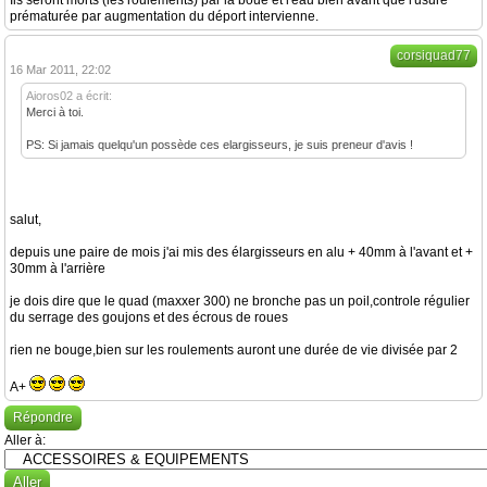
Ils seront morts (les roulements) par la boue et l'eau bien avant que l'usure
prématurée par augmentation du déport intervienne.
corsiquad77
16 Mar 2011, 22:02
Aioros02 a écrit:
Merci à toi.
PS: Si jamais quelqu'un possède ces elargisseurs, je suis preneur d'avis !
salut,
depuis une paire de mois j'ai mis des élargisseurs en alu + 40mm à l'avant et +
30mm à l'arrière
je dois dire que le quad (maxxer 300) ne bronche pas un poil,controle régulier
du serrage des goujons et des écrous de roues
rien ne bouge,bien sur les roulements auront une durée de vie divisée par 2
A+
Répondre
Aller à: