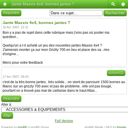
Jante Maxxis 4x4, bonnes jantes ?
Répondre
Jante Maxxis 4x4, bonnes jantes ?
16 Avr 2007, 22:11
Bon y a pas de sujet dans cette rubrique mais j'vois pas où poster ma
question...
Quelqu'un a t-il acheté un jeu des nouvelles jantes Maxxis 4x4 ?
J'aimerais monter ça sur mon Grizlly 700 en lieu et place des sa...ries
d'origine...
Merci pour votre feedback
schumi31
17 Avr 2007, 06:03
c'est de la très bonne jantes.. très solide... on vient de parcourir 1500 bornes au
Maroc sur un grizzly 700 avec et pas de problème.. elle ont pas bougé,
pourtant on a trouvé pas mal de caillasse dans le haut Atlas...
Répondre
Aller à:
Full Version
Powered by
phpBB
© phpBB Group.
phpBB Mobile / SEO by
Artodia
.