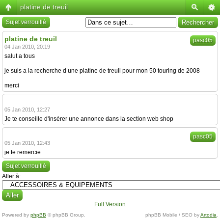
platine de treuil
Sujet verrouillé
platine de treuil
pasc05
04 Jan 2010, 20:19
salut a tous
je suis a la recherche d une platine de treuil pour mon 50 touring de 2008
merci
05 Jan 2010, 12:27
Je te conseille d'insérer une annonce dans la section web shop
pasc05
05 Jan 2010, 12:43
je te remercie
Sujet verrouillé
Aller à:
Full Version
Powered by
phpBB
© phpBB Group.
phpBB Mobile / SEO by
Artodia
.