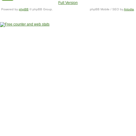
Full Version
Powered by
phpBB
© phpBB Group.
phpBB Mobile / SEO by
Artodia
.