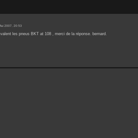
ai 2007, 20:53
e valent les pneus BKT at 108 , merci de la réponse. bernard.