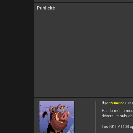
Publicité
par
herminne
» 15 
Pas le même modèl
dévers, je suis ob
Les BKT AT108 app