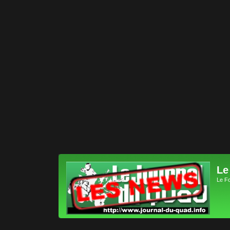
Le
Le F