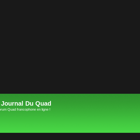
 Journal Du Quad
orum Quad francophone en ligne !