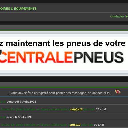
OIRES & EQUIPEMENTS
Contactez le
...Vous devez être enregistré pour poster des messages, se connecter ici...
es le
Vendredi 7 Août 2026
e Journal Du Quad souhaite un Joyeux anniversaire à
ralphy16
pour ses
57 ans!
es le
Jeudi 6 Août 2026
e Journal Du Quad souhaite un Joyeux anniversaire à
pitou13
pour ses
76 ans!