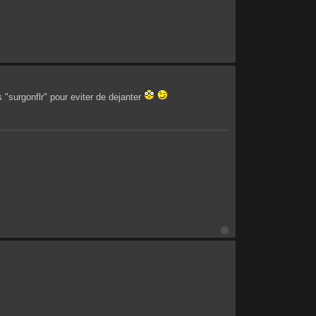
es "surgonflr" pour eviter de dejanter