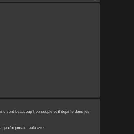
anc sont beaucoup trop souple et il déjante dans les
r je n'ai jamais roulé avec