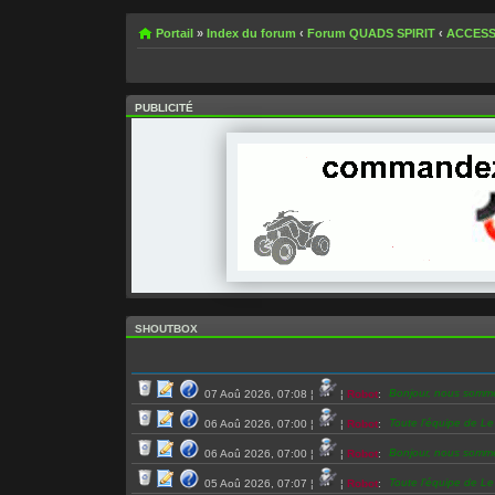
Portail
»
Index du forum
‹
Forum QUADS SPIRIT
‹
ACCESS
PUBLICITÉ
SHOUTBOX
Bonjour, nous somm
07 Aoû 2026, 07:08
¦
¦
Robot
:
Toute l’équipe de L
06 Aoû 2026, 07:00
¦
¦
Robot
:
Bonjour, nous somm
06 Aoû 2026, 07:00
¦
¦
Robot
:
Toute l’équipe de L
05 Aoû 2026, 07:07
¦
¦
Robot
: