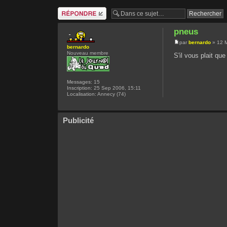
Répondre
pneus
par
bernardo
» 12 M
bernardo
Nouveau membre
S'il vous plait qu
Messages:
15
Inscription:
25 Sep 2006, 15:11
Localisation:
Annecy (74)
Publicité