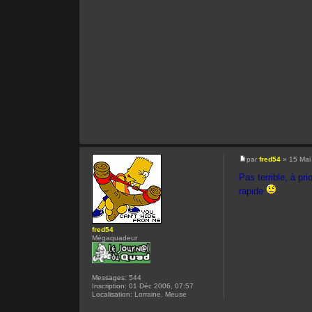
par
fred54
» 15 Mai
Pas terrible, à pr
rapide
fred54
Mégaquadeur
Messages:
544
Inscription:
01 Déc 2006, 07:57
Localisation:
Lorraine, Meuse