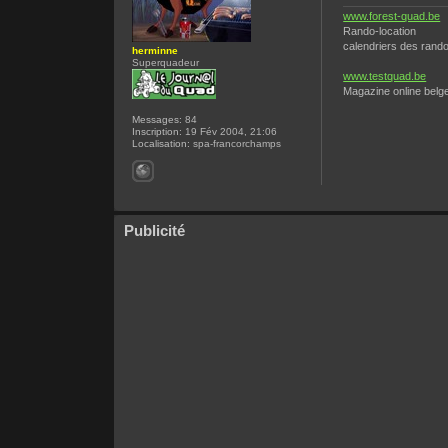
www.forest-quad.be
Rando-location
calendriers des rando
herminne
Superquadeur
www.testquad.be
Magazine online belg
Messages:
84
Inscription:
19 Fév 2004, 21:06
Localisation:
spa-francorchamps
Publicité