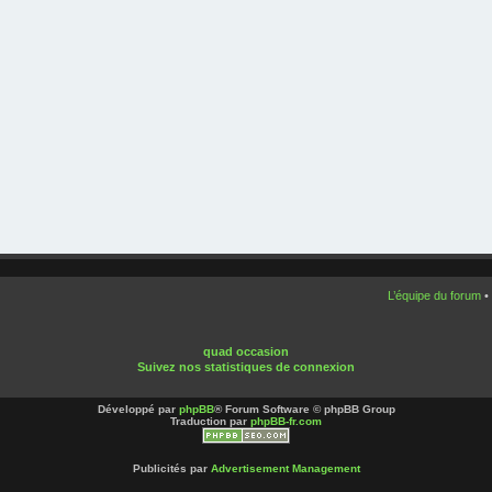
L’équipe du forum
•
quad occasion
Suivez nos statistiques de connexion
Développé par
phpBB
® Forum Software © phpBB Group
Traduction par
phpBB-fr.com
Publicités par
Advertisement Management