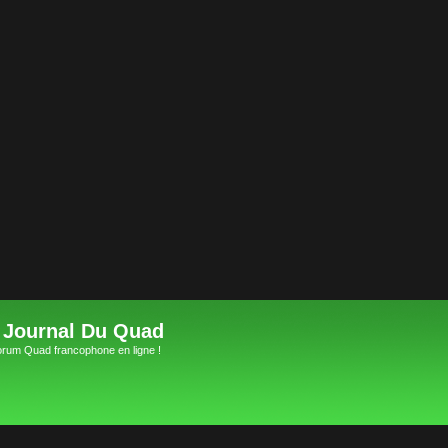
 Journal Du Quad
orum Quad francophone en ligne !