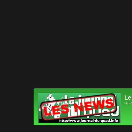
Le
Le F