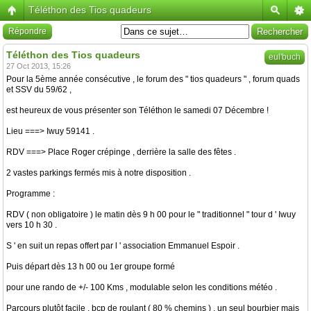
Téléthon des Tios quadeurs
Répondre
Téléthon des Tios quadeurs
eul'buch
27 Oct 2013, 15:26
Pour la 5ème année consécutive , le forum des " tios quadeurs " , forum quads
et SSV du 59/62 ,
est heureux de vous présenter son Téléthon le samedi 07 Décembre !
Lieu ===> Iwuy 59141 .
RDV ===> Place Roger crépinge , derrière la salle des fêtes .
2 vastes parkings fermés mis à notre disposition .
Programme :
RDV ( non obligatoire ) le matin dès 9 h 00 pour le " traditionnel " tour d ' Iwuy
vers 10 h 30 .
S ' en suit un repas offert par l ' association Emmanuel Espoir .
Puis départ dès 13 h 00 ou 1er groupe formé
pour une rando de +/- 100 Kms , modulable selon les conditions météo .
Parcours plutôt facile , bcp de roulant ( 80 % chemins ) , un seul bourbier mais