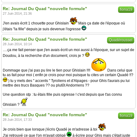
Re: Journal Du Quad "nouvelle formule"
fiona19
27 Juin 2014, 21:36
J'en avais écrit 1 chouette pour Ghislain
Mais ça date de l'époque où
j'étais "la fille" depuis je suis devenue l'ogresse
Re: Journal Du Quad "nouvelle formule"
Quadéroussel
28 Juin 2014, 10:14
.....ça me fait penser que j'en avais écrit un moi aussi à l'époque, sur un sujet de
Doudou, à la recherche d'un document, crois je ?
Dommage que j'ai pas pu lire le tien pour Ghislain !!!!
Dans celui que
tu as fait pour moi ( enfin je crois pour moi puisque tu cites un certain Quadé !!?
) tu y mets des " accents " Tyroliens et d'Alpages - pour Ghis t'aurais pu lui
mettre des trucs Basques ?? ou plutôt Andorriens ??
Une question stp : tu étais fille puis ogresse ! c'est depuis que t'as connu
Ghislain ?
Re: Journal Du Quad "nouvelle formule"
fiona19
28 Juin 2014, 17:33
Je crois bien que lorsque j'écris Quadé je m'adresse à toi
J'ai retrouvé ce que l'on m'avait obligé
à écrire pour Ghis mais c'était juste