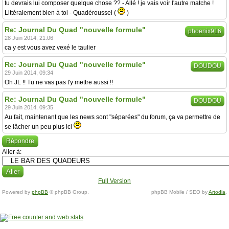
tu devrais lui composer quelque chose ?? - Allé ! je vais voir l'autre matche !
Littéralement bien à toi - Quadéroussel (
)
Re: Journal Du Quad "nouvelle formule"
phoenix916
28 Juin 2014, 21:06
ca y est vous avez vexé le taulier
Re: Journal Du Quad "nouvelle formule"
DOUDOU
29 Juin 2014, 09:34
Oh JL !! Tu ne vas pas t'y mettre aussi !!
Re: Journal Du Quad "nouvelle formule"
DOUDOU
29 Juin 2014, 09:35
Au fait, maintenant que les news sont "séparées" du forum, ça va permettre de
se lâcher un peu plus ici
Répondre
Aller à:
Full Version
Powered by
phpBB
© phpBB Group.
phpBB Mobile / SEO by
Artodia
.