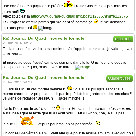
une ode à notre agriquadeur préféré
Profite Ghis ce n'est pas tous les
jours noël
Allez zou c'est là
http://www.journal-du-quad.info/post212375.html#p212375
PS : l'ogresse c'est le patron qui m'a baptisé comme ça
Je me demande
toujours pourquoi
Re: Journal Du Quad "nouvelle formule"
DOUDOU
28 Juin 2014, 18:12
Toi, la rousse écervelée, si tu continues à m'appeler comme ça, je vais ... je vais
.... je vais ...
Et merde, je vous, "vous" car tu es compris dans le lot Ghis , donc je vous je
sais pas encore quoi, mais je vais le faire ...
Re: Journal Du Quad "nouvelle formule"
Quadéroussel
28 Juin 2014, 20:28
.... Hou là Fio ! tu vas morfler semble t'il
Ghis aussi puisqu'il est dans la
meme charrette ! A propos on le lit pas trop ? Il doit regarder tous les matches !!
Je viens de regarder Brésil/Chili : sacré matche !!!
J'ai lu l' ode que tu as " ciselé " (
) pour Ghislain - félicitation !- c'est
presque
aussi beau que le texte que tu as écrit pour ....MOI !! - non, non, je suis pas
jaloux !
et puis pour moi on t'a pas forcée !
Un conseil de véritable ami : Peut etre que pour te refaire ami/ami avec doudou