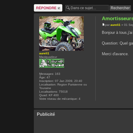
Répondre
Amortisseur
par
aureli1
» 01 Se
Bonjour à tous,j'a
Question: Quel ga
aureli1
Merci d'avance.
Maxiquadeur
Messages:
163
Âge:
47
Inscription:
07 Jan 2009, 20:40
Localisation:
Region Parisienne ou
Touraine
Localisations:
75018
Quad:
KF 400
Votre niveau de mécanique:
4
Publicité