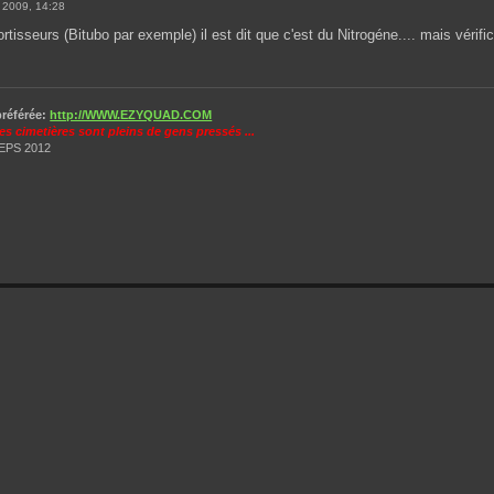
 2009, 14:28
tisseurs (Bitubo par exemple) il est dit que c'est du Nitrogéne.... mais vérifica
référée:
http://WWW.EZYQUAD.COM
es cimetières sont pleins de gens pressés ...
EPS 2012