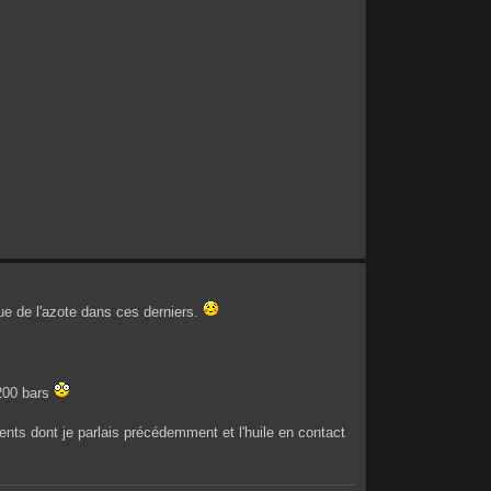
ue de l'azote dans ces derniers.
-200 bars
ements dont je parlais précédemment et l'huile en contact