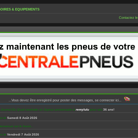
OIRES & EQUIPEMENTS
Contactez le
...Vous devez être enregistré pour poster des messages, se connecter ici...
e Journal Du Quad souhaite un Joyeux anniversaire à
remylulu
pour ses
36 ans!
es le
Samedi 8 Août 2026
ienvenue sur le forum...
es le
Vendredi 7 Août 2026