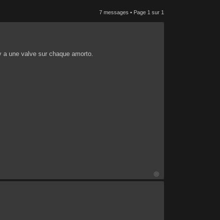
7 messages • Page
1
sur
1
 y a une valve sur chaque amorto.