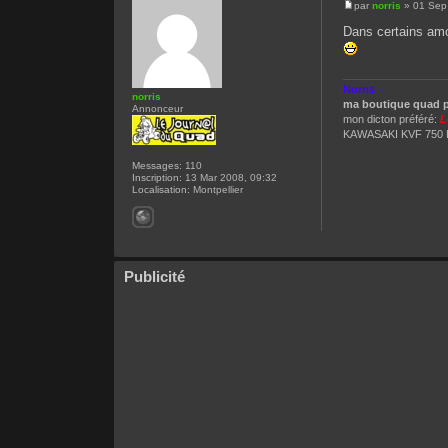
par
norris
» 01 Sep
Dans certains amor
Norris
norris
ma boutique quad p
Annonceur
mon dicton préféré:
L
KAWASAKI KVF 750 
Messages:
110
Inscription:
13 Mar 2008, 09:32
Localisation:
Montpellier
Publicité