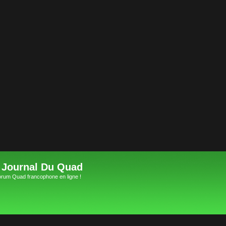
 Journal Du Quad
orum Quad francophone en ligne !