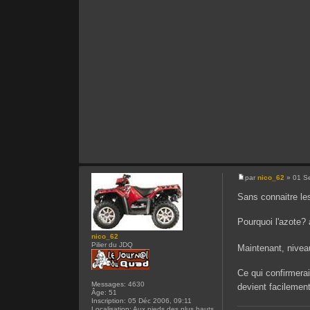
par
nico_62
» 01 S
Sans connaitre le
Pourquoi l'azote? 
nico_62
Pilier du JDQ
Maintenant, nivea
Ce qui confirmerai
Messages:
4630
devient facilemen
Âge:
51
Inscription:
05 Déc 2006, 09:11
Localisation:
Aux pieds des plus hauts