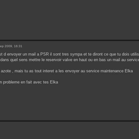
ep 2009, 16:31
st d envoyer un mail a PSR il sont tres sympa et te diront ce que tu dois util
 dans quel sens mettre le reservoir valve en haut ou en bas un mail au servi
l azote , mais tu as tout interet a les envoyer au service maintenance Elka
on probleme en fait avec tes Elka