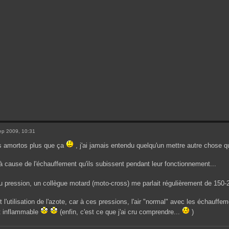
ep 2009, 10:31
s amortos plus que ça
, j'ai jamais entendu quelqu'un mettre autre chose q
à cause de l'échauffement qu'ils subissent pendant leur fonctionnement...
u pression, un collègue motard (moto-cross) me parlait régulièrement de 150
t l'utilisation de l'azote, car à ces pressions, l'air "normal" avec les échauff
t inflammable
(enfin, c'est ce que j'ai cru comprendre...
)