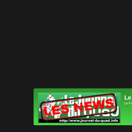
Le
Le F