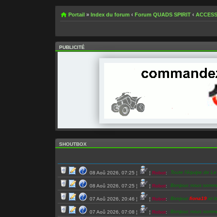
Portail
»
Index du forum
‹
Forum QUADS SPIRIT
‹
ACCESS
PUBLICITÉ
SHOUTBOX
Toute l’équipe de L
08 Aoû 2026, 07:25
¦
¦
Robot
:
Bonjour, nous somm
08 Aoû 2026, 07:25
¦
¦
Robot
:
Bonjour
fiona19
et b
07 Aoû 2026, 20:46
¦
¦
Robot
:
Bonjour, nous somm
07 Aoû 2026, 07:08
¦
¦
Robot
: