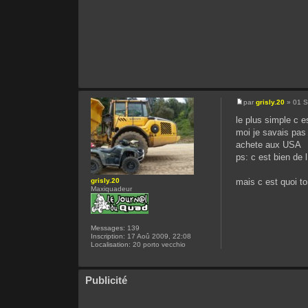
par
grisly.20
» 01 S
le plus simple c e
moi je savais pas
achete aux USA
ps: c est bien de 
grisly.20
mais c est quoi t
Maxiquadeur
Messages:
139
Inscription:
17 Aoû 2009, 22:08
Localisation:
20 porto vecchio
Publicité