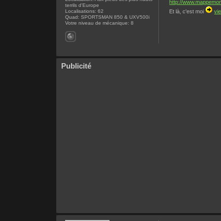
http://www.mappemonde
terrils d'Europe
Localisations:
62
Et là, c'est moi
vi
Quad:
SPORTSMAN 850 & UXV500i
Votre niveau de mécanique:
8
Publicité