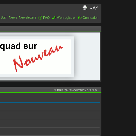
 Staff
News
Newsletters
FAQ
M’enregistrer
Connexion
© BREIZH SHOUTBOX V1.5.0