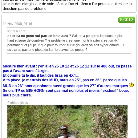
j'ai mis des elargisseur de voie +3cm a l'av et +3cm a l'ar pour ce qui est de la
direction pas de probleme
FICK1G
24 Nov 2008, 07:16
lio 39 a écrit:
ok et sa ne gene nul part en braquant ?
Sais tu a peu pres le pneus et plus
haut et large de combien ? le probleme c est que moi le traxter c est un 4x4
permanent et j ai peur que pour tourner sur le goudron sa soit hyper chaud ! ! !
ps : tu as pas une photo de l arriere avec tes pneus ?
Mesure bien avant : j'en ai en 26 10 12 et 26 12 12 sur le 400 out, ça passe
pas à l'avant sans élargir...
Et comme tu le dis, il faut des bras en 4X4...
A ta place, je mettrais des MUD, mais en 25", pas en 26", parce que les
MUD en 26" sont quasiment aussi grands que les 27" d'autres marques
Sinon, ITP ou BIG HORN sont pas mal non plus et moins "exclusif" boue,
mais plus chers.
Fichiers joints