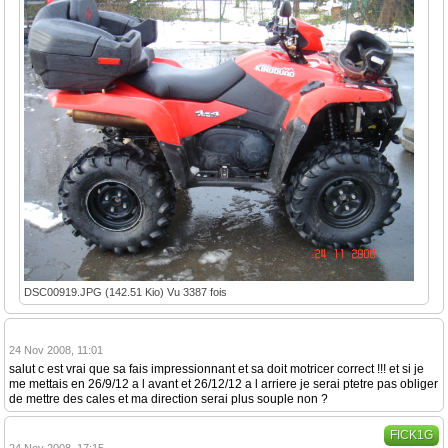
DSC00919.JPG (142.51 Kio) Vu 3387 fois
24 Nov 2008, 11:01
salut c est vrai que sa fais impressionnant et sa doit motricer correct !!! et si je
me mettais en 26/9/12 a l avant et 26/12/12 a l arriere je serai ptetre pas obliger
de mettre des cales et ma direction serai plus souple non ?
FICK1G
24 Nov 2008, 17:15