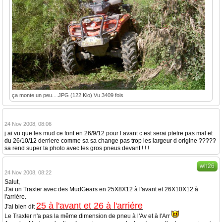
ça monte un peu....JPG (122 Kio) Vu 3409 fois
24 Nov 2008, 08:06
j ai vu que les mud ce font en 26/9/12 pour l avant c est serai ptetre pas mal et
du 26/10/12 derriere comme sa sa change pas trop les largeur d origine ?????
sa rend super ta photo avec les gros pneus devant ! ! !
wh26
24 Nov 2008, 08:22
Salut,
J'ai un Traxter avec des MudGears en 25X8X12 à l'avant et 26X10X12 à
l'arriére.
25 à l'avant et 26 à l'arriére
J'ai bien dit
Le Traxter n'a pas la même dimension de pneu à l'Av et à l'Arr