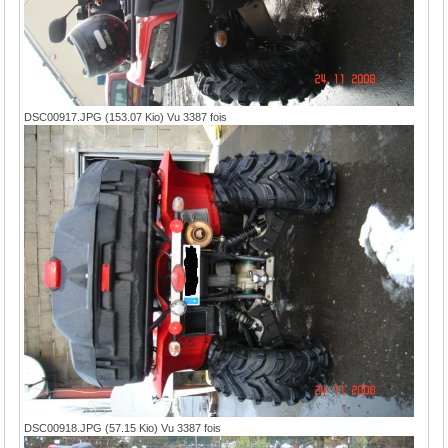
DSC00917.JPG (153.07 Kio) Vu 3387 fois
DSC00918.JPG (57.15 Kio) Vu 3387 fois