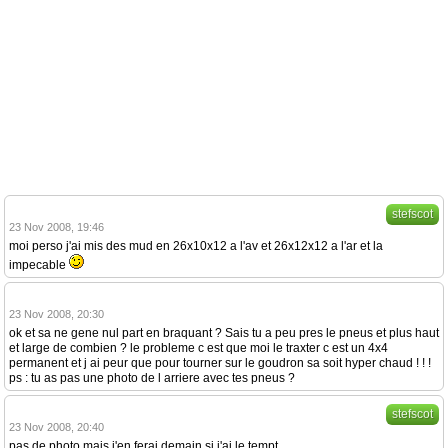
stefscot
23 Nov 2008, 19:46
moi perso j'ai mis des mud en 26x10x12 a l'av et 26x12x12 a l'ar et la
impecable
23 Nov 2008, 20:30
ok et sa ne gene nul part en braquant ? Sais tu a peu pres le pneus et plus haut
et large de combien ? le probleme c est que moi le traxter c est un 4x4
permanent et j ai peur que pour tourner sur le goudron sa soit hyper chaud ! ! !
ps : tu as pas une photo de l arriere avec tes pneus ?
stefscot
23 Nov 2008, 20:40
pas de photo mais j'en ferai demain si j'ai le tempt