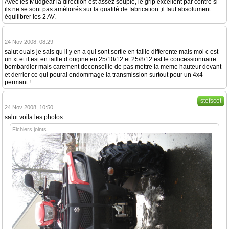
Avec les Mudgear la direction est assez souple, le grip excellent par contre si
ils ne se sont pas améliorés sur la qualité de fabrication ,il faut absolument
équilibrer les 2 AV.
24 Nov 2008, 08:29
salut ouais je sais qu il y en a qui sont sortie en taille differente mais moi c est
un xt et il est en taille d origine en 25/10/12 et 25/8/12 est le concessionnaire
bombardier mais carement deconseille de pas mettre la meme hauteur devant
et derrier ce qui pourai endommage la transmission surtout pour un 4x4
permant !
stefscot
24 Nov 2008, 10:50
salut voila les photos
Fichiers joints