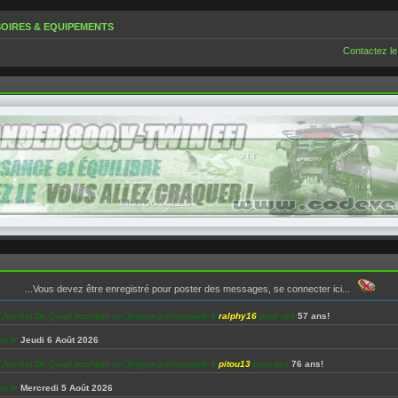
OIRES & EQUIPEMENTS
Contactez le
...Vous devez être enregistré pour poster des messages, se connecter ici...
e Journal Du Quad souhaite un Joyeux anniversaire à
ralphy16
pour ses
57 ans!
es le
Jeudi 6 Août 2026
e Journal Du Quad souhaite un Joyeux anniversaire à
pitou13
pour ses
76 ans!
es le
Mercredi 5 Août 2026