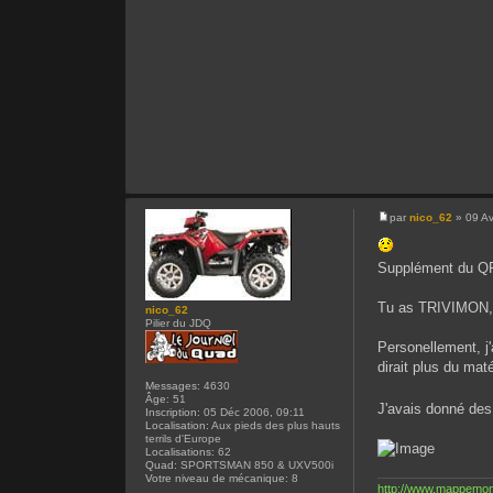
par
nico_62
» 09 Av
Supplément du QP
Tu as TRIVIMON, 
nico_62
Pilier du JDQ
Personellement, j'
dirait plus du mat
Messages:
4630
Âge:
51
J'avais donné des 
Inscription:
05 Déc 2006, 09:11
Localisation:
Aux pieds des plus hauts
terrils d'Europe
Localisations:
62
Quad:
SPORTSMAN 850 & UXV500i
Votre niveau de mécanique:
8
http://www.mappemonde