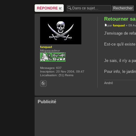
Répondre
Retourner sa
par
funquad
» 09 Av
J'envisage de ref
Est-ce qu'il exist
funquad
Mégaquadeur
Je sais, il n'y a 
Messages:
637
Pour info, le jardi
Inscription:
20 Nov 2004, 09:47
Localisation:
(51) Reims
André
Publicité