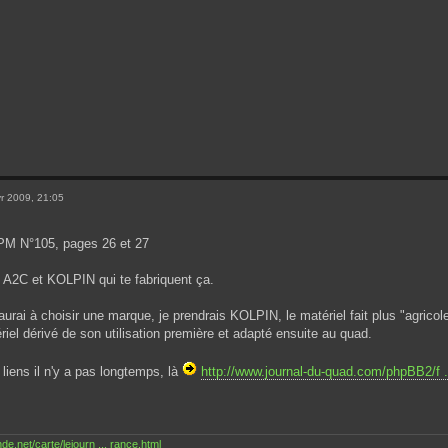
r 2009, 21:05
M N°105, pages 26 et 27
A2C et KOLPIN qui te fabriquent ça.
aurai à choisir une marque, je prendrais KOLPIN, le matériel fait plus "agricole
ériel dérivé de son utilisation première et adapté ensuite au quad.
liens il n'y a pas longtemps, là
http://www.journal-du-quad.com/phpBB2/f 
.net/carte/lejourn ... rance.html