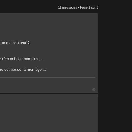
11 messages • Page
1
sur
1
e un motoculteur ?
 n'en ont pas non plus ...
erre est basse, à mon âge ...