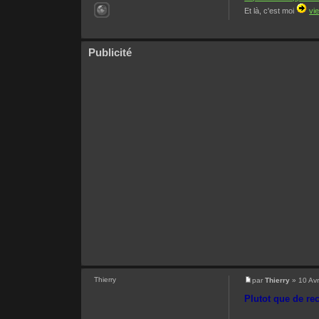
Et là, c'est moi
vi
Publicité
Thierry
par
Thierry
» 10 Avr
Plutot que de rec