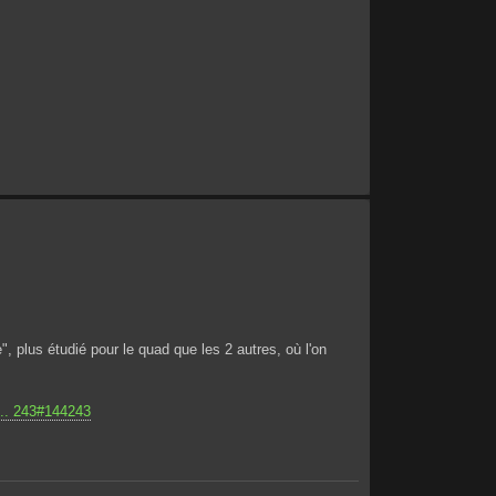
", plus étudié pour le quad que les 2 autres, où l'on
... 243#144243