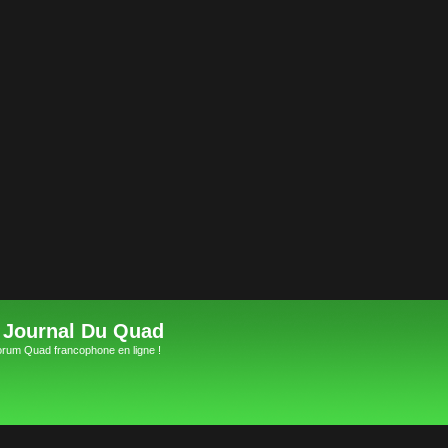
 Journal Du Quad
orum Quad francophone en ligne !