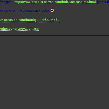
français :
http://www.brard-et-sarran.com/indexaccessoires.html
(choix d
es sites pour te donner des idées
eur-occasion.com/boutiq ... _fr&num=81
herinc.com/renovation.asp