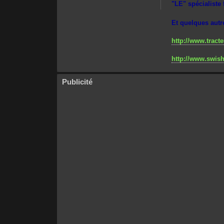
"LE" spécialiste 
Et quelques autr
http://www.tract
http://www.swis
Publicité