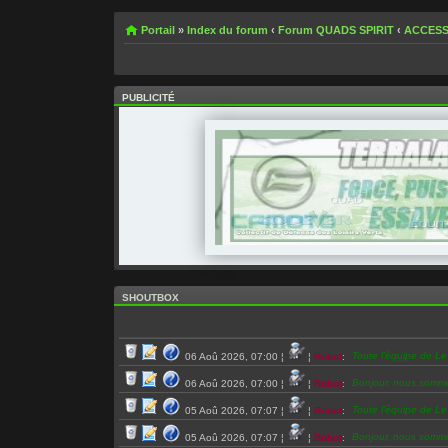
Portail
»
Index du forum
‹
Forum QUADS SPIRIT
‹
ACCESS
PUBLICITÉ
SHOUTBOX
Toute l’équipe de L
06 Aoû 2026, 07:00
¦
¦
Robot
:
Bonjour, nous somm
06 Aoû 2026, 07:00
¦
¦
Robot
:
Toute l’équipe de L
05 Aoû 2026, 07:07
¦
¦
Robot
:
Bonjour, nous somm
05 Aoû 2026, 07:07
¦
¦
Robot
: