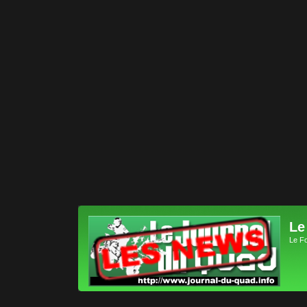
Le
Le F