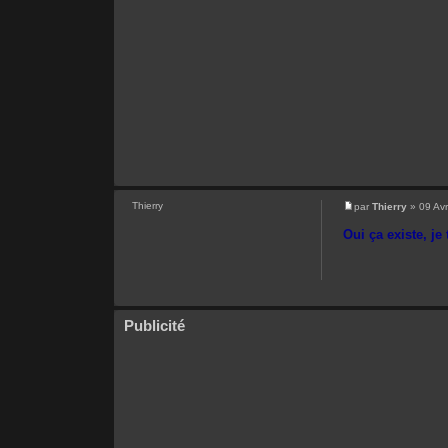
Thierry
par
Thierry
» 09 Avr
Oui ça existe, j
Publicité