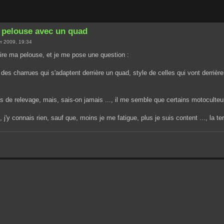
 pelouse avec un quad
r 2009, 19:34
aire ma pelouse, et je me pose une question :
e des charrues qui s'adaptent derrière un quad, style de celles qui vont derrièr
pas de relevage, mais, sais-on jamais ..., il me semble que certains motoculteur
n, j'y connais rien, sauf que, moins je me fatigue, plus je suis content ..., la t