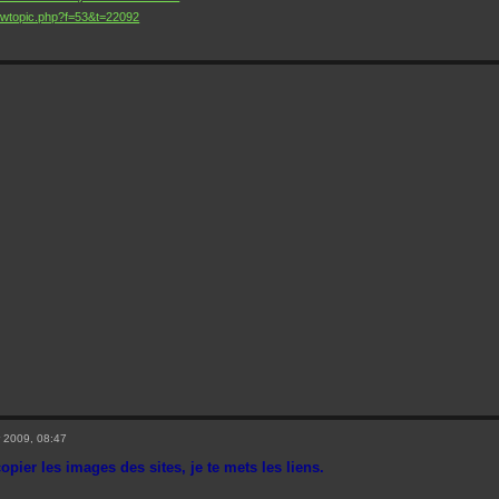
ewtopic.php?f=53&t=22092
 2009, 08:47
opier les images des sites, je te mets les liens.