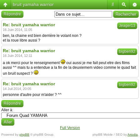
bruit yamaha warrior
#
Répondre
Re: bruit yamaha warrior
Jeager13
16 Juin 2014, 11:05
ben, la chaine est bien derrière le volant non ?
et la roue libre aussi ?
Re: bruit yamaha warrior
bigben92
16 Juin 2014, 12:11
a ok merci pour le renseignement
oui aussi je me fait peut etre des films
aussi ^^ mais tu a entendue a la fin de la deuxiemem video comme le quad fait
un bruit suspect ?
Re: bruit yamaha warrior
bigben92
14 Juil 2014, 20:05
personne d'autre pour m'aider ? ^^
Répondre
Aller à:
Full Version
Powered by
phpBB
© phpBB Group.
phpBB Mobile / SEO by
Artodia
.