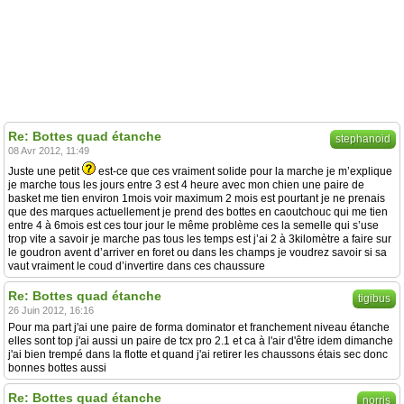
Re: Bottes quad étanche
stephanoid
08 Avr 2012, 11:49
Juste une petit
est-ce que ces vraiment solide pour la marche je m’explique
je marche tous les jours entre 3 est 4 heure avec mon chien une paire de
basket me tien environ 1mois voir maximum 2 mois est pourtant je ne prenais
que des marques actuellement je prend des bottes en caoutchouc qui me tien
entre 4 à 6mois est ces tour jour le même problème ces la semelle qui s’use
trop vite a savoir je marche pas tous les temps est j’ai 2 à 3kilomètre a faire sur
le goudron avent d’arriver en foret ou dans les champs je voudrez savoir si sa
vaut vraiment le coud d’invertire dans ces chaussure
Re: Bottes quad étanche
tigibus
26 Juin 2012, 16:16
Pour ma part j'ai une paire de forma dominator et franchement niveau étanche
elles sont top j'ai aussi un paire de tcx pro 2.1 et ca à l'air d'être idem dimanche
j'ai bien trempé dans la flotte et quand j'ai retirer les chaussons étais sec donc
bonnes bottes aussi
Re: Bottes quad étanche
norris