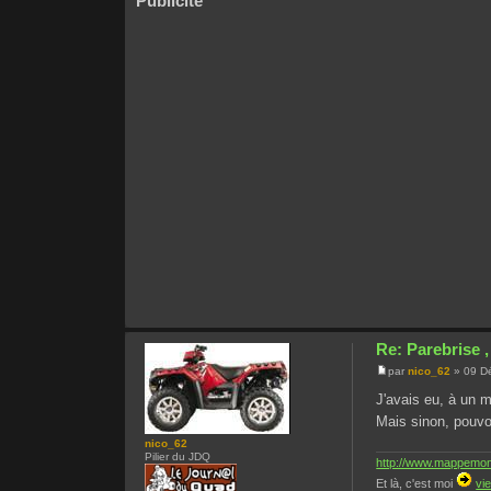
Publicité
Re: Parebrise ,
par
nico_62
» 09 Dé
J'avais eu, à un 
Mais sinon, pouvo
nico_62
Pilier du JDQ
http://www.mappemonde
Et là, c'est moi
vi