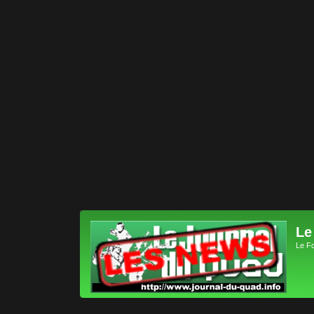
Le
Le F