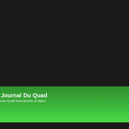
 Journal Du Quad
orum Quad francophone en ligne !