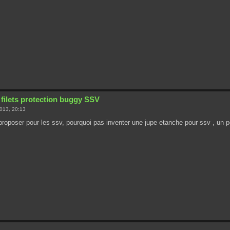
 filets protection buggy SSV
013, 20:13
 proposer pour les ssv, pourquoi pas inventer une jupe etanche pour ssv , un 