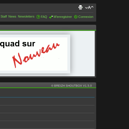
 Staff
News
Newsletters
FAQ
M’enregistrer
Connexion
© BREIZH SHOUTBOX V1.5.0