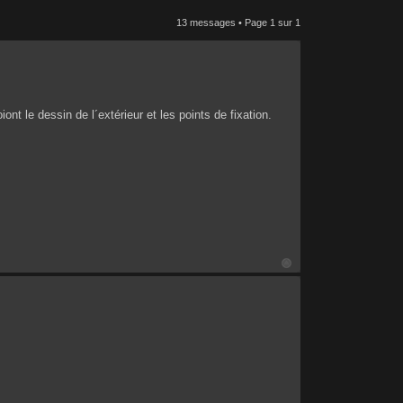
13 messages • Page
1
sur
1
t le dessin de l´extérieur et les points de fixation.