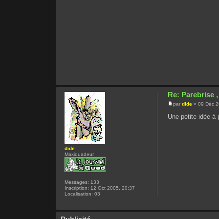
Re: Parebrise ,
par
dide
» 09 Déc 2
Une petite idée à
dide
Maxiquadeur
Messages:
133
Inscription:
12 Oct 2005, 20:37
Localisation:
03