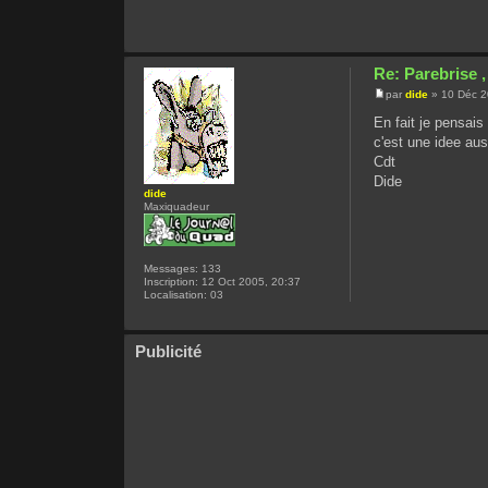
Re: Parebrise ,
par
dide
» 10 Déc 2
En fait je pensais
c'est une idee aus
Cdt
Dide
dide
Maxiquadeur
Messages:
133
Inscription:
12 Oct 2005, 20:37
Localisation:
03
Publicité