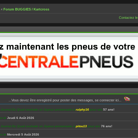
s
‹
Forum BUGGIES / Kartcross
Contactez le
...Vous devez être enregistré pour poster des messages, se connecter ici...
e Journal Du Quad souhaite un Joyeux anniversaire à
ralphy16
pour ses
57 ans!
es le
Jeudi 6 Août 2026
e Journal Du Quad souhaite un Joyeux anniversaire à
pitou13
pour ses
76 ans!
es le
Mercredi 5 Août 2026