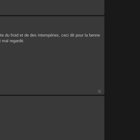
te du froid et de des intempéries, ceci dit pour la benne
ai mal regardé.