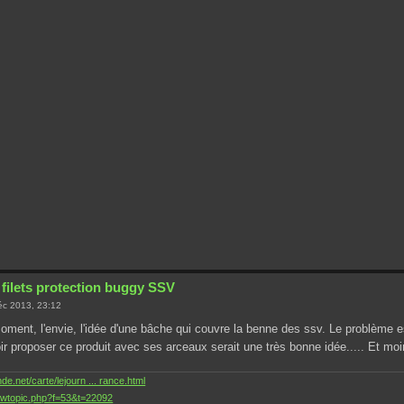
 filets protection buggy SSV
c 2013, 23:12
moment, l'envie, l'idée d'une bâche qui couvre la benne des ssv. Le problème
ir proposer ce produit avec ses arceaux serait une très bonne idée..... Et mo
.net/carte/lejourn ... rance.html
ewtopic.php?f=53&t=22092