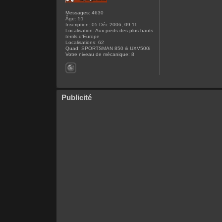
Messages:
4630
Âge:
51
Inscription:
05 Déc 2006, 09:11
Localisation:
Aux pieds des plus hauts
terrils d'Europe
Localisations:
62
Quad:
SPORTSMAN 850 & UXV500i
Votre niveau de mécanique:
8
Publicité