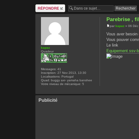
Répondre
Parebrise , f
par
kapaz
» 06 Déc
Vous aver besoin d
Vous pouver comman
Le link
kapaz
Equipement ssv-
Quadeur
Messages:
41
Inscription:
27 Nov 2013, 13:30
Localisations:
Portugal
Quad:
buggy axr- yamaha banshee
Votre niveau de mécanique:
5
Publicité