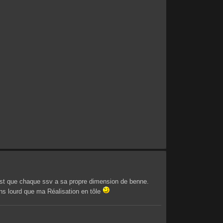
 est que chaque ssv a sa propre dimension de benne.
ins lourd que ma Réalisation en tôle