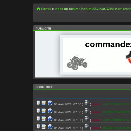
Portail
»
Index du forum
‹
Forum SSV BUGGIES Kart-cros
PUBLICITÉ
SHOUTBOX
Toute l’équipe de L
06 Aoû 2026, 07:00
¦
¦
Robot
:
Bonjour, nous somm
06 Aoû 2026, 07:00
¦
¦
Robot
:
Toute l’équipe de L
05 Aoû 2026, 07:07
¦
¦
Robot
:
Bonjour, nous somm
05 Aoû 2026, 07:07
¦
¦
Robot
: