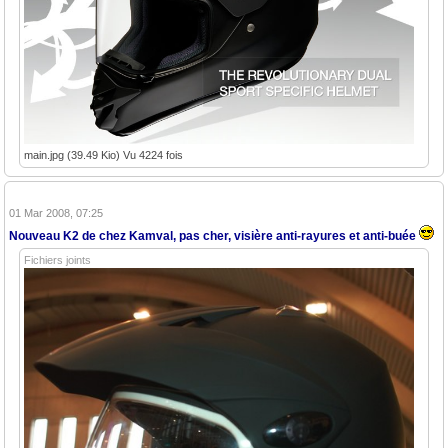
main.jpg (39.49 Kio) Vu 4224 fois
01 Mar 2008, 07:25
Nouveau K2 de chez Kamval, pas cher, visière anti-rayures et anti-buée
Fichiers joints