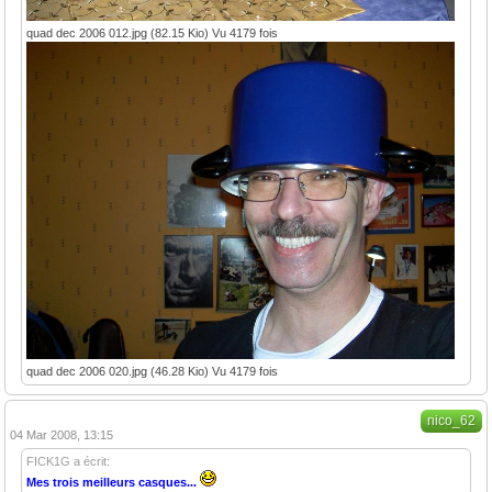
quad dec 2006 012.jpg (82.15 Kio) Vu 4179 fois
quad dec 2006 020.jpg (46.28 Kio) Vu 4179 fois
nico_62
04 Mar 2008, 13:15
FICK1G a écrit:
Mes trois meilleurs casques...