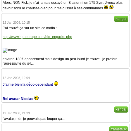
Alors, NON Fick, je n'ai jamais essayé un Blaster ni un 175 Sym. J'veux plus
devoir sortir le chausse-pied pour me glisser à ses commandes
kengai
12 Jan 2008, 10:15
J'ai trouvé ça sur un site ce matin :
http://www.hjc-europe.com/hjc_eng/clxs.php
environ 180€ apparement mais design un peu lourd je trouve...je prefere
l'agressivité du s4...
12 Jan 2008, 12:04
J'aime bien la déco cependant
Bel avatar Nicolas
kengai
12 Jan 2008, 21:33
l'avatar, mdr, je pouvais pas louper ça...
frametaux