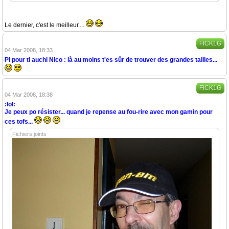
Le dernier, c'est le meilleur....
FICK1G
04 Mar 2008, 18:33
Pi pour ti auchi Nico : là au moins t'es sûr de trouver des grandes tailles...
FICK1G
04 Mar 2008, 18:38
:lol:
Je peux po résister... quand je repense au fou-rire avec mon gamin pour
ces tofs...
Fichiers joints