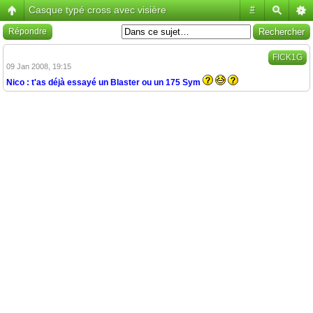
Casque typé cross avec visière
#
Répondre
FICK1G
09 Jan 2008, 19:15
Nico : t'as déjà essayé un Blaster ou un 175 Sym