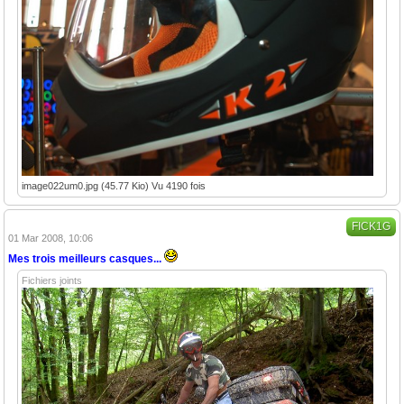
image022um0.jpg (45.77 Kio) Vu 4190 fois
FICK1G
01 Mar 2008, 10:06
Mes trois meilleurs casques...
Fichiers joints