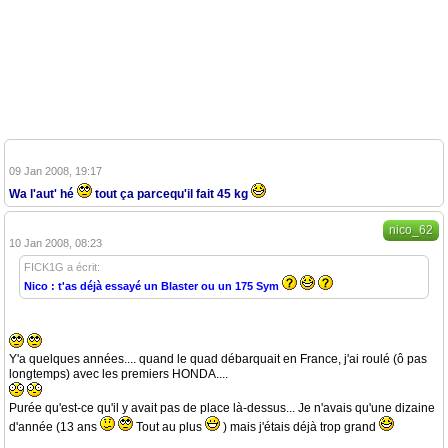
09 Jan 2008, 19:17
Wa l'aut' hé
tout ça parcequ'il fait 45 kg
nico_62
10 Jan 2008, 08:23
FICK1G a écrit:
Nico : t'as déjà essayé un Blaster ou un 175 Sym
Y'a quelques années.... quand le quad débarquait en France, j'ai roulé (ô pas
longtemps) avec les premiers HONDA....
Purée qu'est-ce qu'il y avait pas de place là-dessus... Je n'avais qu'une dizaine
d'année (13 ans
Tout au plus
) mais j'étais déjà trop grand