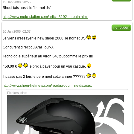
19 Jan 2008, 20:55
Shoei fais aussi le "hornet ds"
http://www.moto-station.com/article3192 ... rbain.html
nonobowl
20 Jan 2008, 02:37
Je viens d'essayer le new shoei 2008: le hornet DS
Concurent direct du Arai Tour-X
Tecnologie supérieur au Airoh S4, tout comme le prix !!!!
450.00 €
le prix à payer pour un vrai casque.
Il passe pas 2 fois le père noel cette année ??????
http://www.shoei-helmets.com/road/produ ... netds.aspx
Fichiers joints