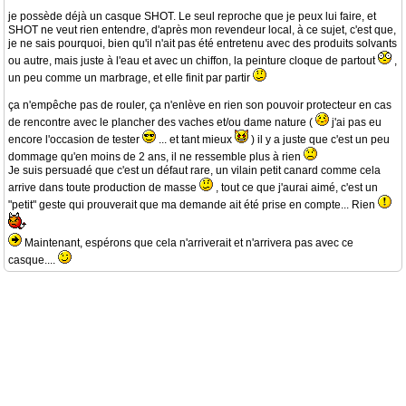
je possède déjà un casque SHOT. Le seul reproche que je peux lui faire, et
SHOT ne veut rien entendre, d'après mon revendeur local, à ce sujet, c'est que,
je ne sais pourquoi, bien qu'il n'ait pas été entretenu avec des produits solvants
ou autre, mais juste à l'eau et avec un chiffon, la peinture cloque de partout
,
un peu comme un marbrage, et elle finit par partir
ça n'empêche pas de rouler, ça n'enlève en rien son pouvoir protecteur en cas
de rencontre avec le plancher des vaches et/ou dame nature (
j'ai pas eu
encore l'occasion de tester
... et tant mieux
) il y a juste que c'est un peu
dommage qu'en moins de 2 ans, il ne ressemble plus à rien
Je suis persuadé que c'est un défaut rare, un vilain petit canard comme cela
arrive dans toute production de masse
, tout ce que j'aurai aimé, c'est un
"petit" geste qui prouverait que ma demande ait été prise en compte... Rien
Maintenant, espérons que cela n'arriverait et n'arrivera pas avec ce
casque....