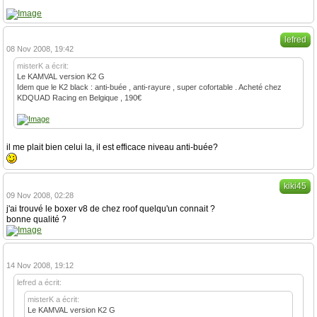
lefred
08 Nov 2008, 19:42
misterK a écrit:
Le KAMVAL version K2 G
Idem que le K2 black : anti-buée , anti-rayure , super cofortable . Acheté chez
KDQUAD Racing en Belgique , 190€
il me plait bien celui la, il est efficace niveau anti-buée?
kiki45
09 Nov 2008, 02:28
j'ai trouvé le boxer v8 de chez roof quelqu'un connait ?
bonne qualité ?
14 Nov 2008, 19:12
lefred a écrit:
misterK a écrit:
Le KAMVAL version K2 G