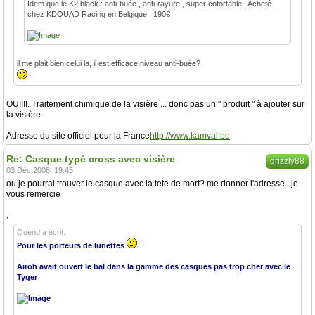
Idem que le K2 black : anti-buée , anti-rayure , super cofortable . Acheté
chez KDQUAD Racing en Belgique , 190€
il me plait bien celui la, il est efficace niveau anti-buée?
OUIIII. Traitement chimique de la visière ... donc pas un " produit " à ajouter sur
la visière .
Adresse du site officiel pour la France
http://www.kamval.be
Re: Casque typé cross avec visière
grizzly88
03 Déc 2008, 19:45
ou je pourrai trouver le casque avec la tete de mort? me donner l'adresse , je
vous remercie
,
Quend a écrit:
Pour les porteurs de lunettes
Airoh avait ouvert le bal dans la gamme des casques pas trop cher avec le
Tyger