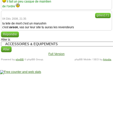
il fait un peu casque de maintien
de l'ordre
gilles171
04 Déc 2008, 21:35
la tete de mort c'est un marushin
c'est
uvson
, vas sur leur site tu auras les revendeurs
Répondre
Aller à:
Full Version
Powered by
phpBB
© phpBB Group.
phpBB Mobile / SEO by
Artodia
.