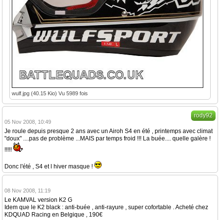
wulf.jpg (40.15 Kio) Vu 5989 fois
rody92
05 Nov 2008, 10:49
Je roule depuis presque 2 ans avec un Airoh S4 en été , printemps avec climat
"doux" ....pas de problème ...MAIS par temps froid !!! La buée.... quelle galère !
!!!!!
Donc l'été , S4 et l hiver masque !
08 Nov 2008, 11:19
Le KAMVAL version K2 G
Idem que le K2 black : anti-buée , anti-rayure , super cofortable . Acheté chez
KDQUAD Racing en Belgique , 190€