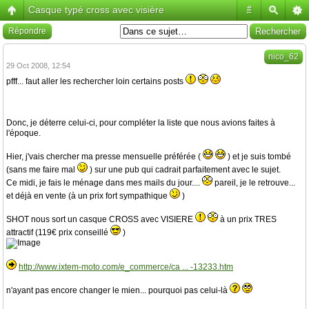
Casque typé cross avec visière
#
Répondre
nico_62
29 Oct 2008, 12:54
pfff... faut aller les rechercher loin certains posts
Donc, je déterre celui-ci, pour compléter la liste que nous avions faites à
l'époque.
Hier, j'vais chercher ma presse mensuelle préférée (
) et je suis tombé
(sans me faire mal
) sur une pub qui cadrait parfaitement avec le sujet.
Ce midi, je fais le ménage dans mes mails du jour....
pareil, je le retrouve...
et déjà en vente (à un prix fort sympathique
)
SHOT nous sort un casque CROSS avec VISIERE
à un prix TRES
attractif (119€ prix conseillé
)
http://www.ixtem-moto.com/e_commerce/ca ... -13233.htm
n'ayant pas encore changer le mien... pourquoi pas celui-là