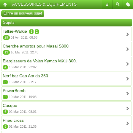
ACCESSOIRES & EQUIPEMENTS
#
Écrire un nouveau sujet
Sujets
Talkie-Walkie
1
2
29
01 Avr 2011, 08:58
Cherche amortos pour Masai S800
13
16 Mar 2011, 22:43
Elargisseurs de Voies Kymco MXU 300.
4
16 Mar 2011, 22:02
Nerf bar Can Am ds 250
3
15 Mar 2011, 21:17
PowerBomb
2
10 Mar 2011, 19:03
Casque
6
02 Mar 2011, 08:01
Pneu cross
5
01 Mar 2011, 21:36