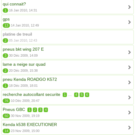
qui connait?
1
16 Jan 2010, 14:31
gps
13
14 Jan 2010, 12:49
platine de treuil
2
05 Jan 2010, 12:43
pneus bkt wing 207 E
3
30 Déc 2009, 14:09
lame a neige sur quad
2
20 Déc 2009, 15:38
pneu Kenda ROADGO K572
1
18 Déc 2009, 18:01
recherche autocollant securite
...
1
4
5
6
76
10 Déc 2009, 20:47
Pneus GBC
1
2
3
4
50
30 Nov 2009, 19:19
Kenda k538 EXECUTIONER
14
23 Nov 2009, 15:00