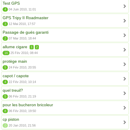
Test GPS
4
04 Juin 2010, 11:01
GPS Tripy II Roadmaster
3
12 Mai 2010, 17:57
Passage de gués garanti
2
07 Mar 2010, 18:44
allume cigare
1
2
16
25 Fév 2010, 08:44
protège main
5
24 Fév 2010, 20:55
capot / capote
4
22 Fév 2010, 10:14
quel treuil?
5
06 Fév 2010, 21:19
pour les bucheron bricoleur
8
06 Fév 2010, 19:50
cp piston
0
20 Jan 2010, 21:56