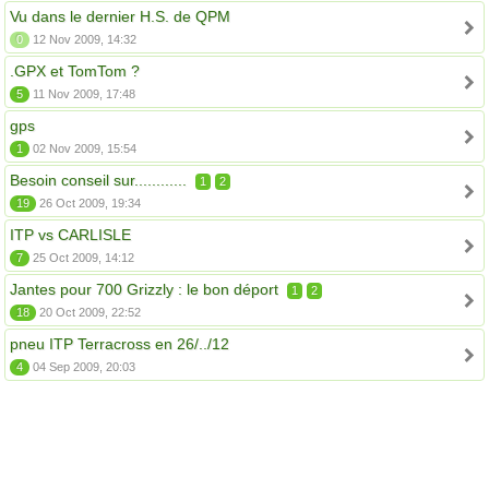
Vu dans le dernier H.S. de QPM
0
12 Nov 2009, 14:32
.GPX et TomTom ?
5
11 Nov 2009, 17:48
gps
1
02 Nov 2009, 15:54
Besoin conseil sur............
1
2
19
26 Oct 2009, 19:34
ITP vs CARLISLE
7
25 Oct 2009, 14:12
Jantes pour 700 Grizzly : le bon déport
1
2
18
20 Oct 2009, 22:52
pneu ITP Terracross en 26/../12
4
04 Sep 2009, 20:03