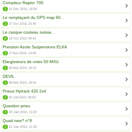
Compteur Raptor 700
1
01 Déc 2010, 18:58
Le remplaçant du GPS map 60...
3
27 Oct 2010, 20:45
Le casque couteau suisse...
8
18 Oct 2010, 09:41
Pression Azote Suspensions ELKA
3
27 Aoû 2010, 14:05
Elargisseurs de voies 50 MXU
2
09 Aoû 2010, 19:15
DEVIL
1
08 Aoû 2010, 18:52
Pneus Hytrack 420 2x4
2
03 Juil 2010, 09:53
Question pneu
3
28 Juin 2010, 13:20
Quad new? n°8
1
22 Juin 2010, 21:26