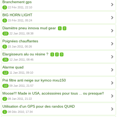
Branchement gps
3
22 Fév 2011, 22:10
BIG HORN LIGHT
5
15 Fév 2011, 05:24
Diamètre pneu innova mud gear
1
2
15
22 Jan 2011, 08:38
Poignées chauffantes
5
15 Jan 2011, 00:26
Elargisseurs alu ou résine ?
1
2
3
35
12 Jan 2011, 08:46
Alarme quad
12
11 Jan 2011, 09:10
Pré filtre anti neige sur kymco mxu150
10
09 Jan 2011, 21:57
Moose!!! Made in USA, accéssoires pour tous ... ou presque!!
2
09 Jan 2011, 21:22
Utilisation d'un GPS pour des randos QUAD
1
08 Déc 2010, 17:34